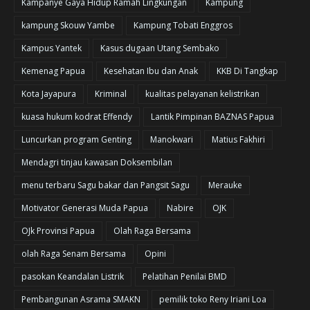
Kampanye Gaya Hidup Ramah Lingkungan
Kampung
kampung Skouw Yambe
Kampung Tobati Enggros
Kampus Yantek
Kasus dugaan Utang Sembako
Kemenag Papua
Kesehatan Ibu dan Anak
KKB Di Tangkap
Kota Jayapura
Kriminal
kualitas pelayanan kelistrikan
kuasa hukum kodrat Effendy
Lantik Pimpinan BAZNAS Papua
Luncurkan program Genting
Manokwari
Matius Fakhiri
Mendagri tinjau kawasan Doksembilan
menu terbaru Sagu bakar dan Pangsit Sagu
Merauke
Motivator Generasi Muda Papua
Nabire
OJK
OJk Provinsi Papua
Olah Raga Bersama
olah Raga Senam Bersama
Opini
pasokan Keandalan Listrik
Pelatihan Penilai BMD
Pembangunan Asrama SMAKN
pemilik toko Reny Iriani Loa