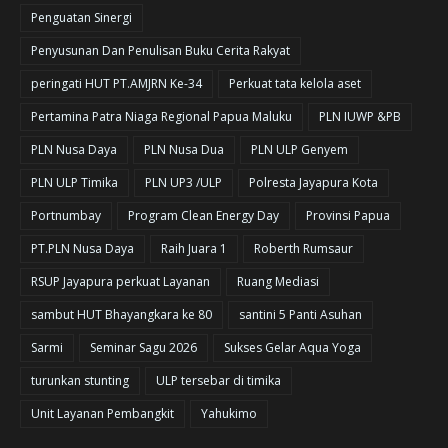
Penguatan Sinergi
Penyusunan Dan Penulisan Buku Cerita Rakyat
peringati HUT PT.AMJRN Ke-34
Perkuat tata kelola aset
Pertamina Patra Niaga Regional Papua Maluku
PLN IUWP &PB
PLN Nusa Daya
PLN Nusa Dua
PLN ULP Genyem
PLN ULP Timika
PLN UP3 /ULP
Polresta Jayapura Kota
Portnumbay
Program Clean Energy Day
Provinsi Papua
PT.PLN Nusa Daya
Raih Juara 1
Roberth Rumsaur
RSUP Jayapura perkuat Layanan
Ruang Mediasi
sambut HUT Bhayangkara ke 80
santini 5 Panti Asuhan
Sarmi
Seminar Sagu 2026
Sukses Gelar Aqua Yoga
turunkan stunting
ULP tersebar di timika
Unit Layanan Pembangkit
Yahukimo