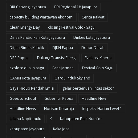
BRI Cabang Jayapura
BRI Regional 18 Jayapura
capacity building wartawan ekonomi
Cerita Rakyat
Clean Energy Day
closing Festival Colok Sagu
Dinas Pendidikan Kota Jayapura
Dinkes kota Jayapura
Ditjen Bimas Katolik
DJKN Papua
Donor Darah
DPR Papua
Dukung Transisi Energi
Evaluasi Kinerja
explore dusun sagu
Fans Jerman
Festival Colo Sagu
GAMKI Kota Jayapura
Gardu Induk Skyland
Gaya Hidup Rendah Emisi
gelar pertemuan lintas sektor
Goes to School
Gubernur Papua
Headline New
Headline News
Horison Kotaraja
Inspeksi Harian Level 1
Juliana Napitupulu
K
Kabupaten Biak Numfor
kabupaten Jayapura
Kaka Jose