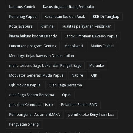
Kampus Yantek
Kasus dugaan Utang Sembako
Kemenag Papua
Kesehatan Ibu dan Anak
KKB Di Tangkap
Kota Jayapura
Kriminal
kualitas pelayanan kelistrikan
kuasa hukum kodrat Effendy
Lantik Pimpinan BAZNAS Papua
Luncurkan program Genting
Manokwari
Matius Fakhiri
Mendagri tinjau kawasan Doksembilan
menu terbaru Sagu bakar dan Pangsit Sagu
Merauke
Motivator Generasi Muda Papua
Nabire
OJK
OJk Provinsi Papua
Olah Raga Bersama
olah Raga Senam Bersama
Opini
pasokan Keandalan Listrik
Pelatihan Penilai BMD
Pembangunan Asrama SMAKN
pemilik toko Reny Iriani Loa
Penguatan Sinergi