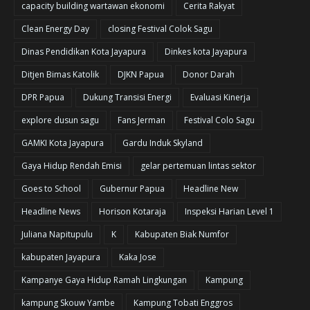
capacity building wartawan ekonomi
Cerita Rakyat
Clean Energy Day
closing Festival Colok Sagu
Dinas Pendidikan Kota Jayapura
Dinkes kota Jayapura
Ditjen Bimas Katolik
DJKN Papua
Donor Darah
DPR Papua
Dukung Transisi Energi
Evaluasi Kinerja
explore dusun sagu
Fans Jerman
Festival Colo Sagu
GAMKI Kota Jayapura
Gardu Induk Skyland
Gaya Hidup Rendah Emisi
gelar pertemuan lintas sektor
Goes to School
Gubernur Papua
Headline New
Headline News
Horison Kotaraja
Inspeksi Harian Level 1
Juliana Napitupulu
K
Kabupaten Biak Numfor
kabupaten Jayapura
Kaka Jose
Kampanye Gaya Hidup Ramah Lingkungan
Kampung
kampung Skouw Yambe
Kampung Tobati Enggros