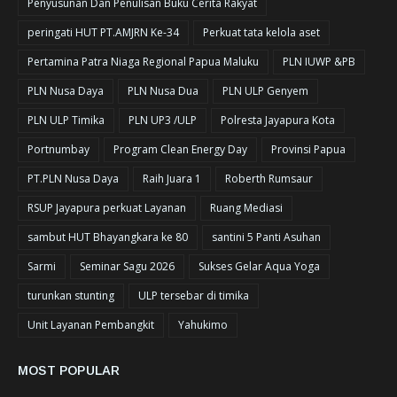
Penyusunan Dan Penulisan Buku Cerita Rakyat
peringati HUT PT.AMJRN Ke-34
Perkuat tata kelola aset
Pertamina Patra Niaga Regional Papua Maluku
PLN IUWP &PB
PLN Nusa Daya
PLN Nusa Dua
PLN ULP Genyem
PLN ULP Timika
PLN UP3 /ULP
Polresta Jayapura Kota
Portnumbay
Program Clean Energy Day
Provinsi Papua
PT.PLN Nusa Daya
Raih Juara 1
Roberth Rumsaur
RSUP Jayapura perkuat Layanan
Ruang Mediasi
sambut HUT Bhayangkara ke 80
santini 5 Panti Asuhan
Sarmi
Seminar Sagu 2026
Sukses Gelar Aqua Yoga
turunkan stunting
ULP tersebar di timika
Unit Layanan Pembangkit
Yahukimo
MOST POPULAR