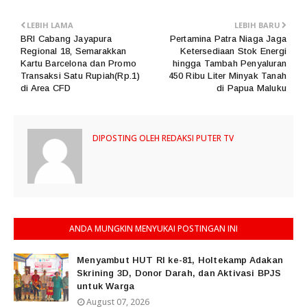
LEBIH LAMA
LEBIH BARU
BRI Cabang Jayapura
Pertamina Patra Niaga Jaga
Regional 18, Semarakkan
Ketersediaan Stok Energi
Kartu Barcelona dan Promo
hingga Tambah Penyaluran
Transaksi Satu Rupiah(Rp.1)
450 Ribu Liter Minyak Tanah
di Area CFD
di Papua Maluku
DIPOSTING OLEH
REDAKSI PUTER TV
ANDA MUNGKIN MENYUKAI POSTINGAN INI
Menyambut HUT RI ke-81, Holtekamp Adakan
Skrining 3D, Donor Darah, dan Aktivasi BPJS
untuk Warga
August 07, 2026