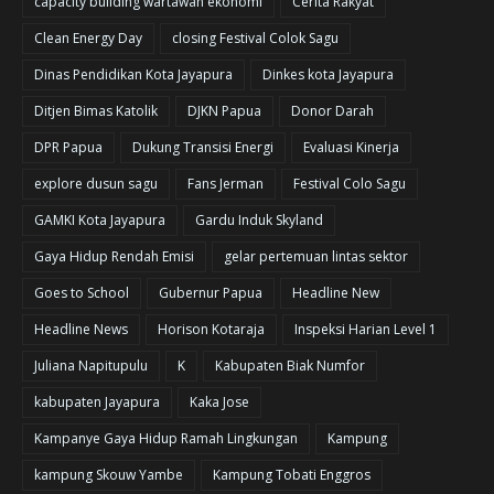
capacity building wartawan ekonomi
Cerita Rakyat
Clean Energy Day
closing Festival Colok Sagu
Dinas Pendidikan Kota Jayapura
Dinkes kota Jayapura
Ditjen Bimas Katolik
DJKN Papua
Donor Darah
DPR Papua
Dukung Transisi Energi
Evaluasi Kinerja
explore dusun sagu
Fans Jerman
Festival Colo Sagu
GAMKI Kota Jayapura
Gardu Induk Skyland
Gaya Hidup Rendah Emisi
gelar pertemuan lintas sektor
Goes to School
Gubernur Papua
Headline New
Headline News
Horison Kotaraja
Inspeksi Harian Level 1
Juliana Napitupulu
K
Kabupaten Biak Numfor
kabupaten Jayapura
Kaka Jose
Kampanye Gaya Hidup Ramah Lingkungan
Kampung
kampung Skouw Yambe
Kampung Tobati Enggros