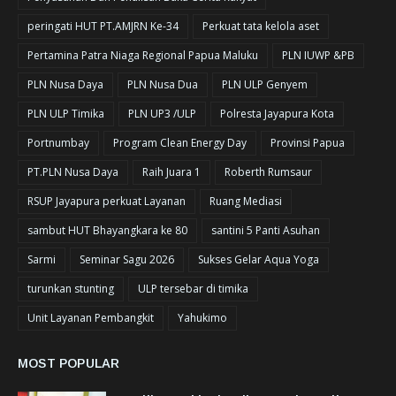
peringati HUT PT.AMJRN Ke-34
Perkuat tata kelola aset
Pertamina Patra Niaga Regional Papua Maluku
PLN IUWP &PB
PLN Nusa Daya
PLN Nusa Dua
PLN ULP Genyem
PLN ULP Timika
PLN UP3 /ULP
Polresta Jayapura Kota
Portnumbay
Program Clean Energy Day
Provinsi Papua
PT.PLN Nusa Daya
Raih Juara 1
Roberth Rumsaur
RSUP Jayapura perkuat Layanan
Ruang Mediasi
sambut HUT Bhayangkara ke 80
santini 5 Panti Asuhan
Sarmi
Seminar Sagu 2026
Sukses Gelar Aqua Yoga
turunkan stunting
ULP tersebar di timika
Unit Layanan Pembangkit
Yahukimo
MOST POPULAR