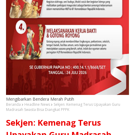
Mengibarkan Bendera Merah Putih
Beranda
Headline News
Sekjen: Kemenag Terus Upayakan Guru
Madrasah Swasta Bisa Diangkat PPPK
Sekjen: Kemenag Terus
Upayakan Guru Madrasah