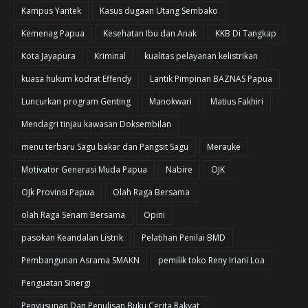
Kampus Yantek
Kasus dugaan Utang Sembako
Kemenag Papua
Kesehatan Ibu dan Anak
KKB Di Tangkap
Kota Jayapura
Kriminal
kualitas pelayanan kelistrikan
kuasa hukum kodrat Effendy
Lantik Pimpinan BAZNAS Papua
Luncurkan program Genting
Manokwari
Matius Fakhiri
Mendagri tinjau kawasan Doksembilan
menu terbaru Sagu bakar dan Pangsit Sagu
Merauke
Motivator Generasi Muda Papua
Nabire
OJK
OJk Provinsi Papua
Olah Raga Bersama
olah Raga Senam Bersama
Opini
pasokan Keandalan Listrik
Pelatihan Penilai BMD
Pembangunan Asrama SMAKN
pemilik toko Reny Iriani Loa
Penguatan Sinergi
Penyusunan Dan Penulisan Buku Cerita Rakyat