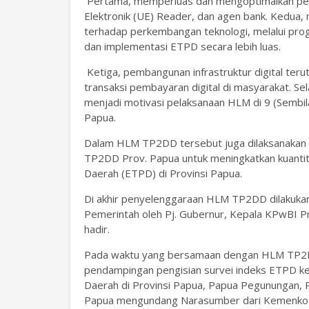
Pertama, memperluas dan mengoptimalkan pengg
Elektronik (UE) Reader, dan agen bank. Kedua, 
terhadap perkembangan teknologi, melalui pro
dan implementasi ETPD secara lebih luas.
Ketiga, pembangunan infrastruktur digital te
transaksi pembayaran digital di masyarakat. Se
menjadi motivasi pelaksanaan HLM di 9 (Sembil
Papua.
Dalam HLM TP2DD tersebut juga dilaksanakan
TP2DD Prov. Papua untuk meningkatkan kuantitas
Daerah (ETPD) di Provinsi Papua.
Di akhir penyelenggaraan HLM TP2DD dilakukan
Pemerintah oleh Pj. Gubernur, Kepala KPwBI P
hadir.
Pada waktu yang bersamaan dengan HLM TP2DD 
pendampingan pengisian survei indeks ETPD kep
Daerah di Provinsi Papua, Papua Pegunungan, 
Papua mengundang Narasumber dari Kemenko B