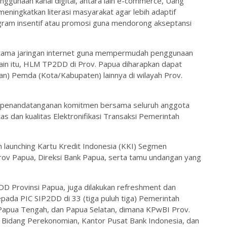
unaan kanal digital, antara lain e-commerce, Uang
meningkatkan literasi masyarakat agar lebih adaptif
gram insentif atau promosi guna mendorong akseptansi
rutama jaringan internet guna mempermudah penggunaan
lain itu, HLM TP2DD di Prov. Papua diharapkan dapat
an) Pemda (Kota/Kabupaten) lainnya di wilayah Prov.
 penandatanganan komitmen bersama seluruh anggota
 dan kualitas Elektronifikasi Transaksi Pemerintah
 launching Kartu Kredit Indonesia (KKI) Segmen
rov Papua, Direksi Bank Papua, serta tamu undangan yang
Provinsi Papua, juga dilakukan refreshment dan
ada PIC SIP2DD di 33 (tiga puluh tiga) Pemerintah
Papua Tengah, dan Papua Selatan, dimana KPwBI Prov.
idang Perekonomian, Kantor Pusat Bank Indonesia, dan