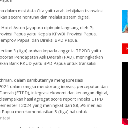
a dalam misi Asta Cita yaitu arah kebijakan transaksi
an secara nontunai dan melalui sistem digital.
otel Aston Jayapura dipimpin langsung oleh Pj.
ovinsi Papua yaitu Kepala KPwBI Provinsi Papua,
Pemprov Papua, dan Direksi BPD Papua.
rikan 3 (tiga) arahan kepada anggota TP2DD yaitu
bocoran Pendapatan Asli Daerah (PAD), meningkatkan
makan Bank RKUD yaitu BPD Papua untuk transaksi
rachman, dalam sambutannya mengapresiasi
024 dalam rangka mendorong inovasi, percepatan dan
 Daerah (ETPD), integrasi ekonomi dan keuangan digital,
uga disampaikan hasil agregat score report Indeks ETPD
semester I 2024 yang meningkat dari 88,5% menjadi
 Papua merekomendasikan 3 (tiga) hal untuk
ntasi.