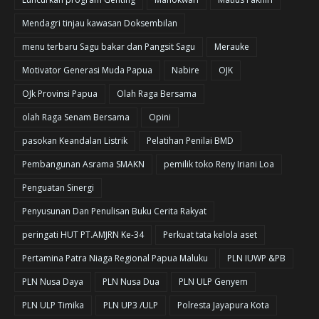
Mendagri tinjau kawasan Doksembilan
menu terbaru Sagu bakar dan Pangsit Sagu
Merauke
Motivator Generasi Muda Papua
Nabire
OJK
OJk Provinsi Papua
Olah Raga Bersama
olah Raga Senam Bersama
Opini
pasokan Keandalan Listrik
Pelatihan Penilai BMD
Pembangunan Asrama SMAKN
pemilik toko Reny Iriani Loa
Penguatan Sinergi
Penyusunan Dan Penulisan Buku Cerita Rakyat
peringati HUT PT.AMJRN Ke-34
Perkuat tata kelola aset
Pertamina Patra Niaga Regional Papua Maluku
PLN IUWP &PB
PLN Nusa Daya
PLN Nusa Dua
PLN ULP Genyem
PLN ULP Timika
PLN UP3 /ULP
Polresta Jayapura Kota