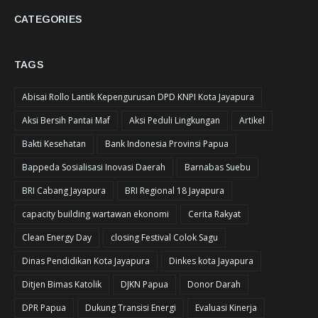
CATEGORIES
TAGS
Abisai Rollo Lantik Kepengurusan DPD KNPI Kota Jayapura
Aksi Bersih Pantai Maf
Aksi Peduli Lingkungan
Artikel
Bakti Kesehatan
Bank Indonesia Provinsi Papua
Bappeda Sosialisasi Inovasi Daerah
Barnabas Suebu
BRI Cabang Jayapura
BRI Regional 18 Jayapura
capacity building wartawan ekonomi
Cerita Rakyat
Clean Energy Day
closing Festival Colok Sagu
Dinas Pendidikan Kota Jayapura
Dinkes kota Jayapura
Ditjen Bimas Katolik
DJKN Papua
Donor Darah
DPR Papua
Dukung Transisi Energi
Evaluasi Kinerja