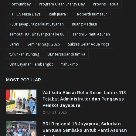
Portnumbay
Program Clean Energy Day
Provinsi Papua
PT.PLN Nusa Daya
Raih Juara 1
Roberth Rumsaur
RSUP Jayapura perkuat Layanan
Ruang Mediasi
sambut HUT Bhayangkara ke 80
santini 5 Panti Asuhan
Sarmi
Seminar Sagu 2026
Sukses Gelar Aqua Yoga
turunkan stunting
ULP tersebar di timika
Unit Layanan Pembangkit
Yahukimo
MOST POPULAR
Walikota Abisai Rollo Resmi Lantik 113
Pejabat Administrator dan Pengawas
Pemkot Jayapura
Juli 31, 2026
BRI Regional 18 Jayapura, Salurkan
Bantuan Sembako untuk Panti Asuhan