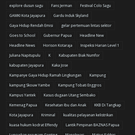
explore dusun sagu
Fans Jerman
Festival Colo Sagu
GAMKI Kota Jayapura
Gardu Induk Skyland
Gaya Hidup Rendah Emisi
gelar pertemuan lintas sektor
Goes to School
Gubernur Papua
Headline New
Headline News
Horison Kotaraja
Inspeksi Harian Level 1
Juliana Napitupulu
K
Kabupaten Biak Numfor
kabupaten Jayapura
Kaka Jose
Kampanye Gaya Hidup Ramah Lingkungan
Kampung
kampung Skouw Yambe
Kampung Tobati Enggros
Kampus Yantek
Kasus dugaan Utang Sembako
Kemenag Papua
Kesehatan Ibu dan Anak
KKB Di Tangkap
Kota Jayapura
Kriminal
kualitas pelayanan kelistrikan
kuasa hukum kodrat Effendy
Lantik Pimpinan BAZNAS Papua
Luncurkan program Genting
Manokwari
Matius Fakhiri