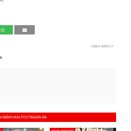
LEBIH BARU
a.
 MENYUKAI POSTINGAN INI
W
HEADLINE NEW