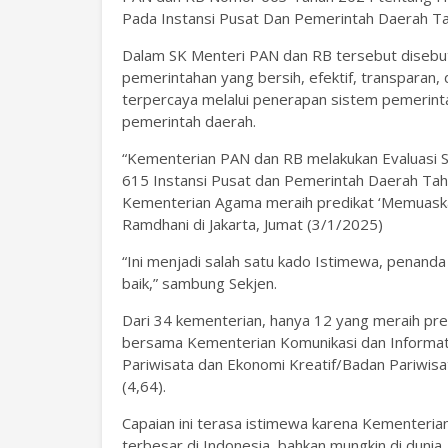
Pada Instansi Pusat Dan Pemerintah Daerah T
Dalam SK Menteri PAN dan RB tersebut disebutk
pemerintahan yang bersih, efektif, transparan, 
terpercaya melalui penerapan sistem pemerinta
pemerintah daerah.
“Kementerian PAN dan RB melakukan Evaluasi S
615 Instansi Pusat dan Pemerintah Daerah Tah
Kementerian Agama meraih predikat ‘Memuaska
Ramdhani di Jakarta, Jumat (3/1/2025)
“Ini menjadi salah satu kado Istimewa, penanda 
baik,” sambung Sekjen.
Dari 34 kementerian, hanya 12 yang meraih pr
bersama Kementerian Komunikasi dan Informat
Pariwisata dan Ekonomi Kreatif/Badan Pariwis
(4,64).
Capaian ini terasa istimewa karena Kementeria
terbesar di Indonesia, bahkan mungkin di dunia