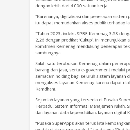
dengan lebih dari 4.000 satuan kerja.
“Karenanya, digitalisasi dan penerapan sistem 
itu dapat memudahkan akses publik terhadap l
“Tahun 2023, indeks SPBE Kemenag 3,58 dengan
2,26 dengan predikat ‘Cukup’. Ini menunjukkan a
komitmen Kemenag mendukung penerapan tekno
sambungnya.
Salah satu terobosan Kemenag dalam penerap
barang dan jasa, serta e-government melalui p
semacam holding bagi seluruh sistem layanan d
mengakses layanan Kemenag karena dapat diaks
Ramdhani.
Sejumlah layanan yang tersedia di Pusaka Super
Terpadu, Sistem Informasi Manajemen Nikah, Si
dan layanan data kependidikan, layanan digital 
“Pusaka SuperApps akan terus kita kembangkan
mudah diakses masyarakat,” tandasnya.(Redaks