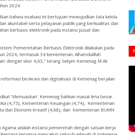
ahun 2024.
an bahwa evaluasi ini bertujuan mewujudkan tata kelola
dan akuntabel serta pelayanan publik yang berkualitas dan
han berbasis elektronik pada instansi pusat dan
istem Pemerintahan Berbasis Elektronik dilakukan pada
un 2024, termasuk 34 kementerian. Alhamdulillah
n’ dengan skor 4,63,” terang Sekjen Kemenag M Ali
reformasi birokrasi dan digitalisasi di Kemenag berjalan
edikat ‘Memuaskan’. Kemenag bahkan masuk lima besar
ika (4,75), Kementerian Keuangan (4,74), Kementerian
ata dan Ekonomi Kreatif (4,68), dan Kementerian BUMN
n Agama adalah instansi pemerintah dengan satuan kerja
. Rentang kerjanya mencakup seluruh wilayah di Indonesia