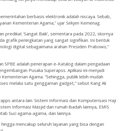
pemerintahan berbasis elektronik adalah niscaya. Sebab,
ayanan Kementerian Agama,” ujar Sekjen Kemenag.
 predikat ‘Sangat Baik’, sementara pada 2022, skornya
da grafik peningkatan yang sangat signifikan. Ini bentuk
logi digital sebagaimana arahan Presiden Prabowo,”
an SPBE adalah penerapan e-Katalog dalam pengadaan
engembangan Pusaka Superapss. Aplikasi ini menjadi
i Kementerian Agama. “Sehingga, publik lebih mudah
es melalui satu genggaman gadget,” sebut Kang Ali
apps antara lain: Sistem Informasi dan Komputerisasi Haji
stem Informasi Masjid dan rumah ibadah lainnya, EMIS
Kitab Suci agama-agama, dan lainnya.
 hingga mencakup seluruh layanan yang bisa dengan
i)