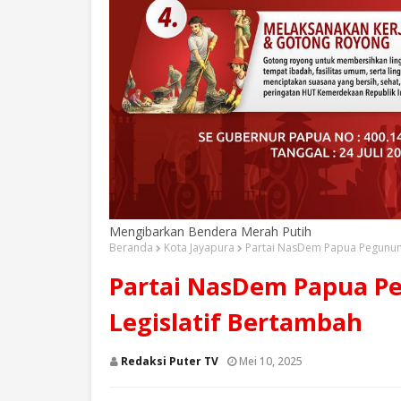
Mengibarkan Bendera Merah Putih
Beranda
Kota Jayapura
Partai NasDem Papua Pegunung
Partai NasDem Papua P
Legislatif Bertambah
Redaksi Puter TV
Mei 10, 2025