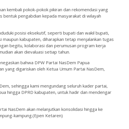
skan kembali pokok-pokok pikiran dan rekomendasi yang
igus bentuk pengabdian kepada masyarakat di wilayah
duduki posisi eksekutif, seperti bupati dan wakil bupati,
insi maupun kabupaten, diharapkan tetap menjalankan tugas
ngan begitu, kolaborasi dan perumusan program kerja
mudian akan dievaluasi setiap tahun.
 menegaskan bahwa DPW Partai NasDem Papua
kan yang digariskan oleh Ketua Umum Partai NasDem,
asDem, sehingga kami mengundang seluruh kader partai,
Papua hingga DPRD kabupaten, untuk hadir dan mendengar
Partai NasDem akan melanjutkan konsolidasi hingga ke
 kampung-kampung.(Epen Ketaren)