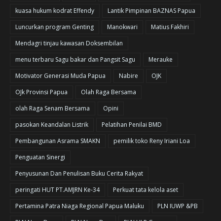
kuasa hukum kodrat Effendy
Lantik Pimpinan BAZNAS Papua
Luncurkan program Genting
Manokwari
Matius Fakhiri
Mendagri tinjau kawasan Doksembilan
menu terbaru Sagu bakar dan Pangsit Sagu
Merauke
Motivator Generasi Muda Papua
Nabire
OJK
OJk Provinsi Papua
Olah Raga Bersama
olah Raga Senam Bersama
Opini
pasokan Keandalan Listrik
Pelatihan Penilai BMD
Pembangunan Asrama SMAKN
pemilik toko Reny Iriani Loa
Penguatan Sinergi
Penyusunan Dan Penulisan Buku Cerita Rakyat
peringati HUT PT.AMJRN Ke-34
Perkuat tata kelola aset
Pertamina Patra Niaga Regional Papua Maluku
PLN IUWP &PB