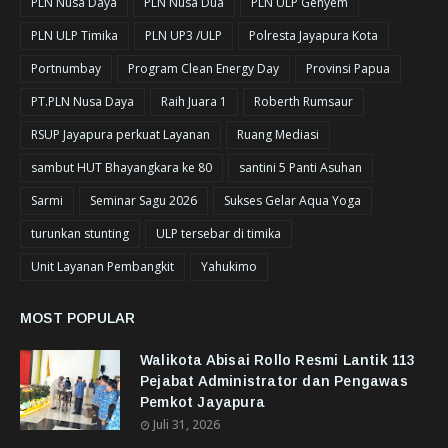
PLN Nusa Daya
PLN Nusa Dua
PLN ULP Genyem
PLN ULP Timika
PLN UP3 /ULP
Polresta Jayapura Kota
Portnumbay
Program Clean Energy Day
Provinsi Papua
PT.PLN Nusa Daya
Raih Juara 1
Roberth Rumsaur
RSUP Jayapura perkuat Layanan
Ruang Mediasi
sambut HUT Bhayangkara ke 80
santini 5 Panti Asuhan
Sarmi
Seminar Sagu 2026
Sukses Gelar Aqua Yoga
turunkan stunting
ULP tersebar di timika
Unit Layanan Pembangkit
Yahukimo
MOST POPULAR
Walikota Abisai Rollo Resmi Lantik 113
Pejabat Administrator dan Pengawas
Pemkot Jayapura
Juli 31, 2026