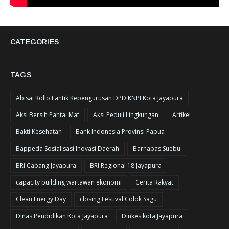
CATEGORIES
TAGS
Abisai Rollo Lantik Kepengurusan DPD KNPI Kota Jayapura
Aksi Bersih Pantai Maf
Aksi Peduli Lingkungan
Artikel
Bakti Kesehatan
Bank Indonesia Provinsi Papua
Bappeda Sosialisasi Inovasi Daerah
Barnabas Suebu
BRI Cabang Jayapura
BRI Regional 18 Jayapura
capacity building wartawan ekonomi
Cerita Rakyat
Clean Energy Day
closing Festival Colok Sagu
Dinas Pendidikan Kota Jayapura
Dinkes kota Jayapura