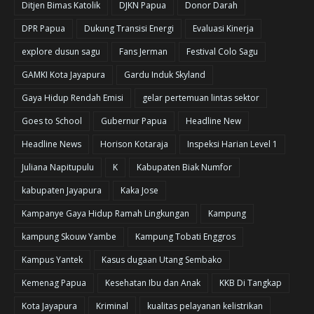
Ditjen Bimas Katolik
DJKN Papua
Donor Darah
DPR Papua
Dukung Transisi Energi
Evaluasi Kinerja
explore dusun sagu
Fans Jerman
Festival Colo Sagu
GAMKI Kota Jayapura
Gardu Induk Skyland
Gaya Hidup Rendah Emisi
gelar pertemuan lintas sektor
Goes to School
Gubernur Papua
Headline New
Headline News
Horison Kotaraja
Inspeksi Harian Level 1
Juliana Napitupulu
K
Kabupaten Biak Numfor
kabupaten Jayapura
Kaka Jose
Kampanye Gaya Hidup Ramah Lingkungan
Kampung
kampung Skouw Yambe
Kampung Tobati Enggros
Kampus Yantek
Kasus dugaan Utang Sembako
Kemenag Papua
Kesehatan Ibu dan Anak
KKB Di Tangkap
Kota Jayapura
Kriminal
kualitas pelayanan kelistrikan