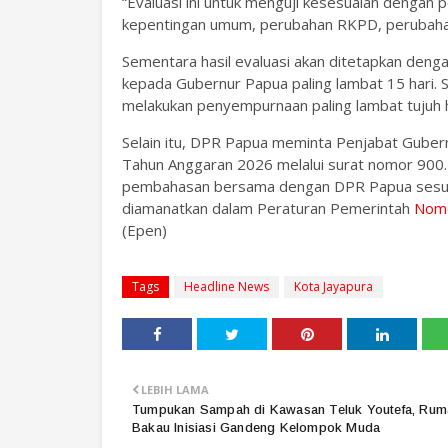
“Evaluasi ini untuk menguji kesesuaian dengan 
kepentingan umum, perubahan RKPD, perubahan
Sementara hasil evaluasi akan ditetapkan den
kepada Gubernur Papua paling lambat 15 hari.
melakukan penyempurnaan paling lambat tujuh har
Selain itu, DPR Papua meminta Penjabat Gube
Tahun Anggaran 2026 melalui surat nomor 900.
pembahasan bersama dengan DPR Papua sesua
diamanatkan dalam Peraturan Pemerintah
Nomo
(Epen)
Tags
Headline News
Kota Jayapura
LEBIH LAMA
Tumpukan Sampah di Kawasan Teluk Youtefa, Rum
Bakau Inisiasi Gandeng Kelompok Muda