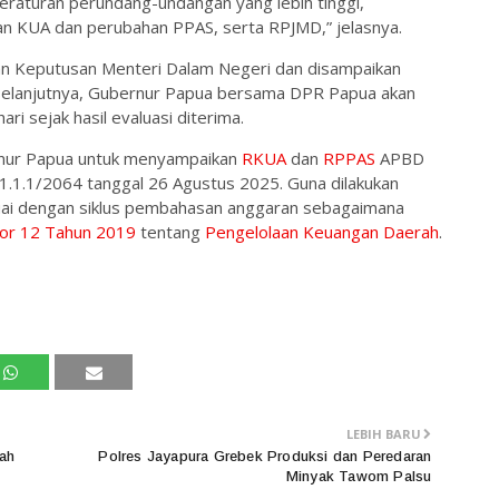
peraturan perundang-undangan yang lebih tinggi,
 KUA dan perubahan PPAS, serta RPJMD,” jelasnya.
gan Keputusan Menteri Dalam Negeri dan disampaikan
 Selanjutnya, Gubernur Papua bersama DPR Papua akan
i sejak hasil evaluasi diterima.
rnur Papua untuk menyampaikan
RKUA
dan
RPPAS
APBD
1.1.1/2064 tanggal 26 Agustus 2025. Guna dilakukan
i dengan siklus pembahasan anggaran sebagaimana
r 12 Tahun 2019
tentang
Pengelolaan Keuangan Daerah
.
LEBIH BARU
ah
Polres Jayapura Grebek Produksi dan Peredaran
Minyak Tawom Palsu