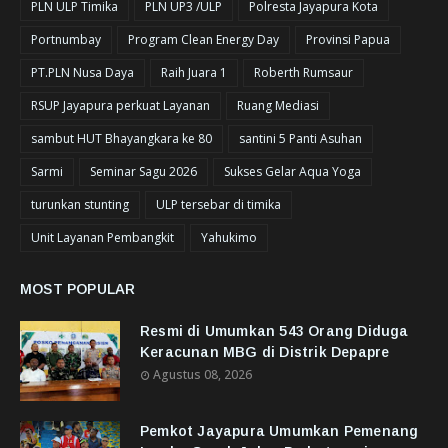
PLN ULP Timika
PLN UP3 /ULP
Polresta Jayapura Kota
Portnumbay
Program Clean Energy Day
Provinsi Papua
PT.PLN Nusa Daya
Raih Juara 1
Roberth Rumsaur
RSUP Jayapura perkuat Layanan
Ruang Mediasi
sambut HUT Bhayangkara ke 80
santini 5 Panti Asuhan
Sarmi
Seminar Sagu 2026
Sukses Gelar Aqua Yoga
turunkan stunting
ULP tersebar di timika
Unit Layanan Pembangkit
Yahukimo
MOST POPULAR
Resmi di Umumkan 543 Orang Diduga
Keracunan MBG di Distrik Depapre
Agustus 08, 2026
Pemkot Jayapura Umumkan Pemenang