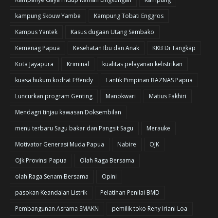
kampung Skouw Yambe
Kampung Tobati Enggros
Kampus Yantek
Kasus dugaan Utang Sembako
Kemenag Papua
Kesehatan Ibu dan Anak
KKB Di Tangkap
Kota Jayapura
Kriminal
kualitas pelayanan kelistrikan
kuasa hukum kodrat Effendy
Lantik Pimpinan BAZNAS Papua
Luncurkan program Genting
Manokwari
Matius Fakhiri
Mendagri tinjau kawasan Doksembilan
menu terbaru Sagu bakar dan Pangsit Sagu
Merauke
Motivator Generasi Muda Papua
Nabire
OJK
OJk Provinsi Papua
Olah Raga Bersama
olah Raga Senam Bersama
Opini
pasokan Keandalan Listrik
Pelatihan Penilai BMD
Pembangunan Asrama SMAKN
pemilik toko Reny Iriani Loa