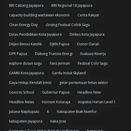
BRI Cabang Jayapura
BRI Regional 18 Jayapura
capacity building wartawan ekonomi
Cerita Rakyat
Clean Energy Day
closing Festival Colok Sagu
Dinas Pendidikan Kota Jayapura
Dinkes kota Jayapura
Ditjen Bimas Katolik
DJKN Papua
Donor Darah
DPR Papua
Dukung Transisi Energi
Evaluasi Kinerja
explore dusun sagu
Fans Jerman
Festival Colo Sagu
GAMKI Kota Jayapura
Gardu Induk Skyland
Gaya Hidup Rendah Emisi
gelar pertemuan lintas sektor
Goes to School
Gubernur Papua
Headline New
Headline News
Horison Kotaraja
Inspeksi Harian Level 1
Juliana Napitupulu
K
Kabupaten Biak Numfor
kabupaten Jayapura
Kaka Jose
Kampanye Gaya Hidup Ramah Lingkungan
Kampung