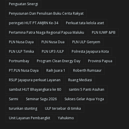
Penguatan Sinergi
Penyusunan Dan Penulisan Buku Cerita Rakyat
peringati HUT PT.AMJRN Ke-34
Perkuat tata kelola aset
Pertamina Patra Niaga Regional Papua Maluku
PLN IUWP &PB
PLN Nusa Daya
PLN Nusa Dua
PLN ULP Genyem
PLN ULP Timika
PLN UP3 /ULP
Polresta Jayapura Kota
Portnumbay
Program Clean Energy Day
Provinsi Papua
PT.PLN Nusa Daya
Raih Juara 1
Roberth Rumsaur
RSUP Jayapura perkuat Layanan
Ruang Mediasi
sambut HUT Bhayangkara ke 80
santini 5 Panti Asuhan
Sarmi
Seminar Sagu 2026
Sukses Gelar Aqua Yoga
turunkan stunting
ULP tersebar di timika
Unit Layanan Pembangkit
Yahukimo