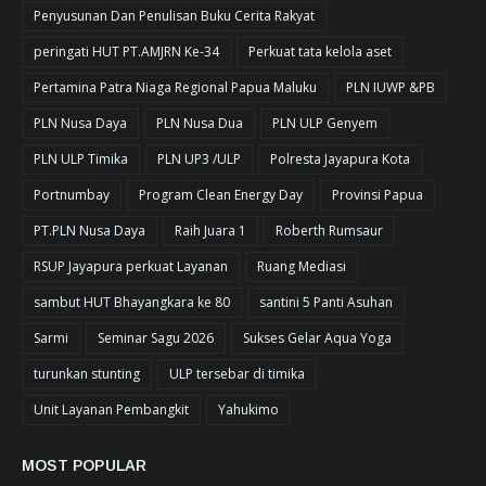
Penyusunan Dan Penulisan Buku Cerita Rakyat
peringati HUT PT.AMJRN Ke-34
Perkuat tata kelola aset
Pertamina Patra Niaga Regional Papua Maluku
PLN IUWP &PB
PLN Nusa Daya
PLN Nusa Dua
PLN ULP Genyem
PLN ULP Timika
PLN UP3 /ULP
Polresta Jayapura Kota
Portnumbay
Program Clean Energy Day
Provinsi Papua
PT.PLN Nusa Daya
Raih Juara 1
Roberth Rumsaur
RSUP Jayapura perkuat Layanan
Ruang Mediasi
sambut HUT Bhayangkara ke 80
santini 5 Panti Asuhan
Sarmi
Seminar Sagu 2026
Sukses Gelar Aqua Yoga
turunkan stunting
ULP tersebar di timika
Unit Layanan Pembangkit
Yahukimo
MOST POPULAR