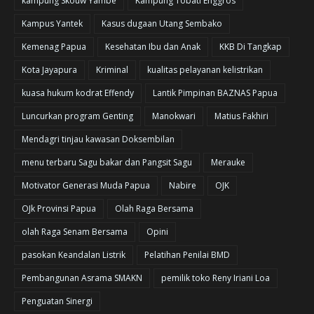
kampung Skouw Yambe
Kampung Tobati Enggros
Kampus Yantek
Kasus dugaan Utang Sembako
Kemenag Papua
Kesehatan Ibu dan Anak
KKB Di Tangkap
Kota Jayapura
Kriminal
kualitas pelayanan kelistrikan
kuasa hukum kodrat Effendy
Lantik Pimpinan BAZNAS Papua
Luncurkan program Genting
Manokwari
Matius Fakhiri
Mendagri tinjau kawasan Doksembilan
menu terbaru Sagu bakar dan Pangsit Sagu
Merauke
Motivator Generasi Muda Papua
Nabire
OJK
OJk Provinsi Papua
Olah Raga Bersama
olah Raga Senam Bersama
Opini
pasokan Keandalan Listrik
Pelatihan Penilai BMD
Pembangunan Asrama SMAKN
pemilik toko Reny Iriani Loa
Penguatan Sinergi