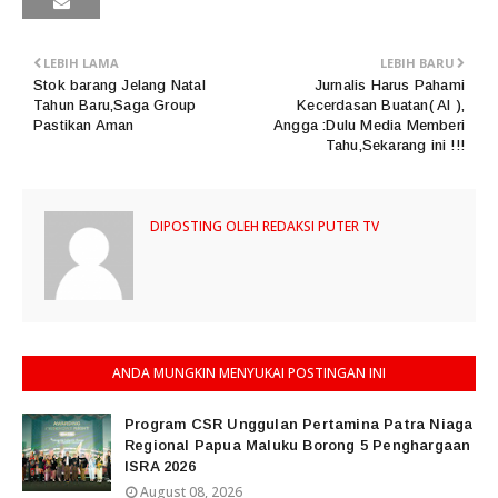
LEBIH LAMA
LEBIH BARU
Stok barang Jelang Natal
Jurnalis Harus Pahami
Tahun Baru,Saga Group
Kecerdasan Buatan( AI ),
Pastikan Aman
Angga :Dulu Media Memberi
Tahu,Sekarang ini !!!
DIPOSTING OLEH
REDAKSI PUTER TV
ANDA MUNGKIN MENYUKAI POSTINGAN INI
Program CSR Unggulan Pertamina Patra Niaga
Regional Papua Maluku Borong 5 Penghargaan
ISRA 2026
August 08, 2026