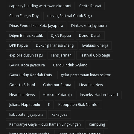
capacity building wartawan ekonomi
Cerita Rakyat
Clean Energy Day
closing Festival Colok Sagu
Dinas Pendidikan Kota Jayapura
Dinkes kota Jayapura
Ditjen Bimas Katolik
DJKN Papua
Donor Darah
DPR Papua
Dukung Transisi Energi
Evaluasi Kinerja
explore dusun sagu
Fans Jerman
Festival Colo Sagu
GAMKI Kota Jayapura
Gardu Induk Skyland
Gaya Hidup Rendah Emisi
gelar pertemuan lintas sektor
Goes to School
Gubernur Papua
Headline New
Headline News
Horison Kotaraja
Inspeksi Harian Level 1
Juliana Napitupulu
K
Kabupaten Biak Numfor
kabupaten Jayapura
Kaka Jose
Kampanye Gaya Hidup Ramah Lingkungan
Kampung