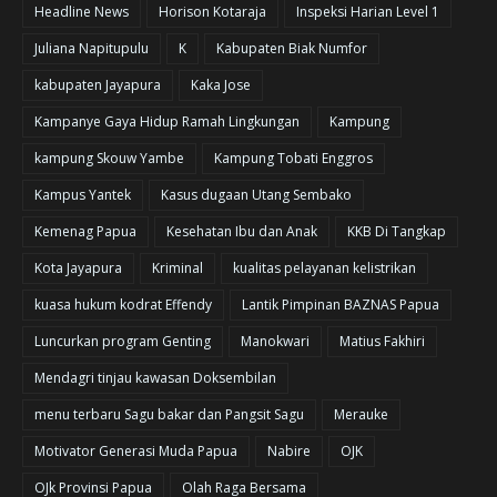
Headline News
Horison Kotaraja
Inspeksi Harian Level 1
Juliana Napitupulu
K
Kabupaten Biak Numfor
kabupaten Jayapura
Kaka Jose
Kampanye Gaya Hidup Ramah Lingkungan
Kampung
kampung Skouw Yambe
Kampung Tobati Enggros
Kampus Yantek
Kasus dugaan Utang Sembako
Kemenag Papua
Kesehatan Ibu dan Anak
KKB Di Tangkap
Kota Jayapura
Kriminal
kualitas pelayanan kelistrikan
kuasa hukum kodrat Effendy
Lantik Pimpinan BAZNAS Papua
Luncurkan program Genting
Manokwari
Matius Fakhiri
Mendagri tinjau kawasan Doksembilan
menu terbaru Sagu bakar dan Pangsit Sagu
Merauke
Motivator Generasi Muda Papua
Nabire
OJK
OJk Provinsi Papua
Olah Raga Bersama