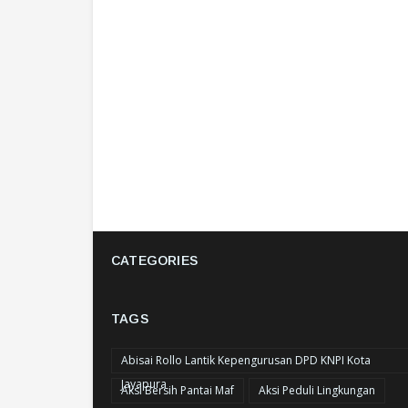
CATEGORIES
TAGS
Abisai Rollo Lantik Kepengurusan DPD KNPI Kota
Jayapura
Aksi Bersih Pantai Maf
Aksi Peduli Lingkungan