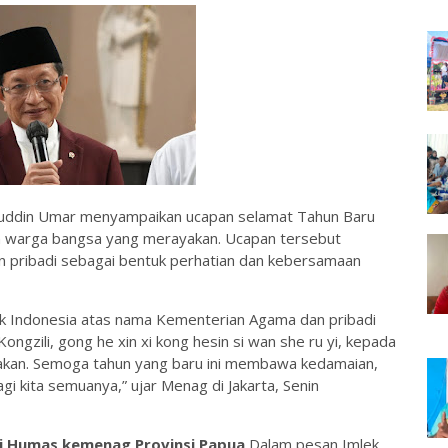
uddin Umar menyampaikan ucapan selamat Tahun Baru
n warga bangsa yang merayakan. Ucapan tersebut
 pribadi sebagai bentuk perhatian dan kebersamaan
k Indonesia atas nama Kementerian Agama dan pribadi
gzili, gong he xin xi kong hesin si wan she ru yi, kepada
kan. Semoga tahun yang baru ini membawa kedamaian,
i kita semuanya,” ujar Menag di Jakarta, Senin
ari Humas kemenag Provinsi Papua
,Dalam pesan Imlek