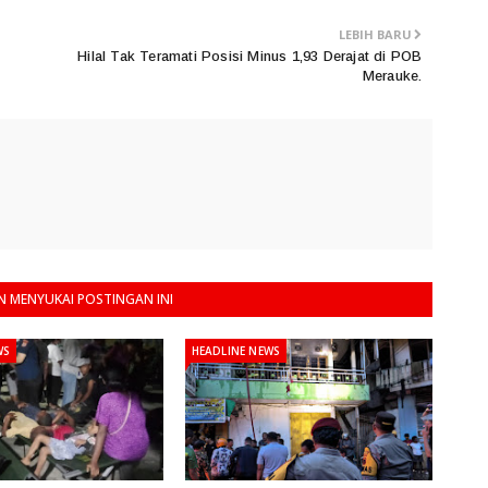
LEBIH BARU
Hilal Tak Teramati Posisi Minus 1,93 Derajat di POB
Merauke.
 MENYUKAI POSTINGAN INI
WS
HEADLINE NEWS