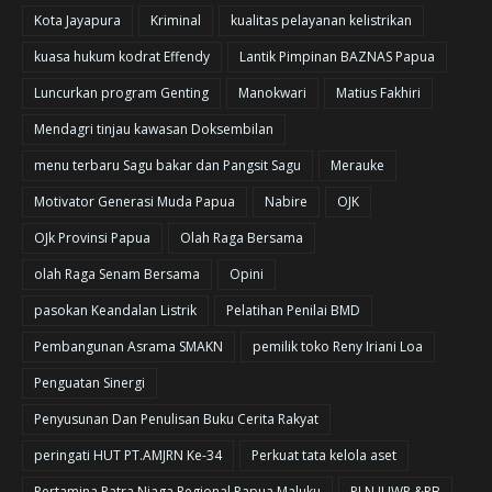
Kota Jayapura
Kriminal
kualitas pelayanan kelistrikan
kuasa hukum kodrat Effendy
Lantik Pimpinan BAZNAS Papua
Luncurkan program Genting
Manokwari
Matius Fakhiri
Mendagri tinjau kawasan Doksembilan
menu terbaru Sagu bakar dan Pangsit Sagu
Merauke
Motivator Generasi Muda Papua
Nabire
OJK
OJk Provinsi Papua
Olah Raga Bersama
olah Raga Senam Bersama
Opini
pasokan Keandalan Listrik
Pelatihan Penilai BMD
Pembangunan Asrama SMAKN
pemilik toko Reny Iriani Loa
Penguatan Sinergi
Penyusunan Dan Penulisan Buku Cerita Rakyat
peringati HUT PT.AMJRN Ke-34
Perkuat tata kelola aset
Pertamina Patra Niaga Regional Papua Maluku
PLN IUWP &PB