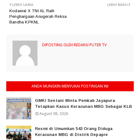
LEBIH LAMA
LEBIH BARU
Kodaeral X TNI AL Raih
Penghargaan Anugerah Reksa
Bandha KPKNL
DIPOSTING OLEH
REDAKSI PUTER TV
ANDA MUNGKIN MENYUKAI POSTINGAN INI
GMKI Sentani Minta Pemkab Jayapura
Tetapkan Kasus Keracunan MBG Sebagai KLB
August 08, 2026
Resmi di Umumkan 543 Orang Diduga
Keracunan MBG di Distrik Depapre