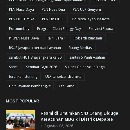
PLN Nusa Daya
PLN Nusa Dua
PLN ULP Genyem
PLN ULP Timika
PLN UP3 /ULP
Polresta Jayapura Kota
Portnumbay
Program Clean Energy Day
Provinsi Papua
PT.PLN Nusa Daya
Raih Juara 1
Roberth Rumsaur
RSUP Jayapura perkuat Layanan
Ruang Mediasi
sambut HUT Bhayangkara ke 80
santini 5 Panti Asuhan
Sarmi
Seminar Sagu 2026
Sukses Gelar Aqua Yoga
turunkan stunting
ULP tersebar di timika
Unit Layanan Pembangkit
Yahukimo
MOST POPULAR
Resmi di Umumkan 543 Orang Diduga
Keracunan MBG di Distrik Depapre
Agustus 08, 2026