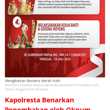
Mengibarkan Bendera Merah Putih
Beranda
Headline News
‎Kapolresta Benarkan Penembakan oleh
Oknum Anggota Polri di Waena
‎Kapolresta Benarkan
Penembakan oleh Oknum