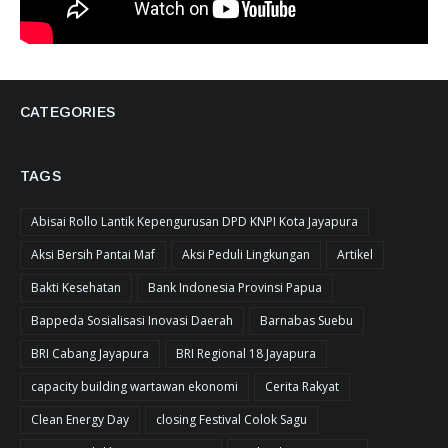
CATEGORIES
TAGS
Abisai Rollo Lantik Kepengurusan DPD KNPI Kota Jayapura
Aksi Bersih Pantai Maf
Aksi Peduli Lingkungan
Artikel
Bakti Kesehatan
Bank Indonesia Provinsi Papua
Bappeda Sosialisasi Inovasi Daerah
Barnabas Suebu
BRI Cabang Jayapura
BRI Regional 18 Jayapura
capacity building wartawan ekonomi
Cerita Rakyat
Clean Energy Day
closing Festival Colok Sagu