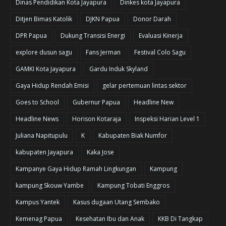
Dinas Pendidikan Kota Jayapura
Dinkes kota Jayapura
Ditjen Bimas Katolik
DJKN Papua
Donor Darah
DPR Papua
Dukung Transisi Energi
Evaluasi Kinerja
explore dusun sagu
Fans Jerman
Festival Colo Sagu
GAMKI Kota Jayapura
Gardu Induk Skyland
Gaya Hidup Rendah Emisi
gelar pertemuan lintas sektor
Goes to School
Gubernur Papua
Headline New
Headline News
Horison Kotaraja
Inspeksi Harian Level 1
Juliana Napitupulu
K
Kabupaten Biak Numfor
kabupaten Jayapura
Kaka Jose
Kampanye Gaya Hidup Ramah Lingkungan
Kampung
kampung Skouw Yambe
Kampung Tobati Enggros
Kampus Yantek
Kasus dugaan Utang Sembako
Kemenag Papua
Kesehatan Ibu dan Anak
KKB Di Tangkap