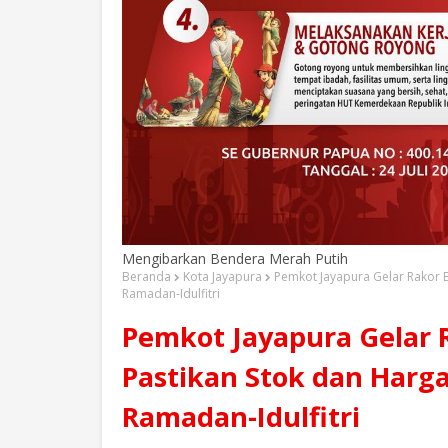
Mengibarkan Bendera Merah Putih
Beranda
Kota Jayapura
Pemkot Jayapura Gelar Rakor B
Ramadan-Idulfitri
Pemkot Jayapura Gelar 
Pastikan Stok dan Harga
Ramadan-Idulfitri