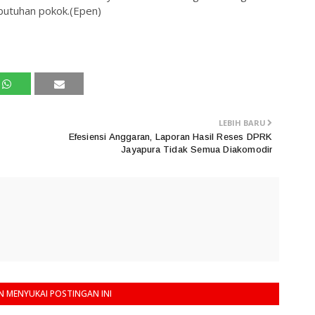
butuhan pokok.(Epen)
LEBIH BARU
Efesiensi Anggaran, Laporan Hasil Reses DPRK
Jayapura Tidak Semua Diakomodir
 MENYUKAI POSTINGAN INI