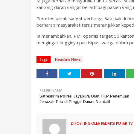
Ia juga berharap masyarakat untuk secara suk
kantong darah sangat berarti bagi pasien yang 
“Setetes darah sangat berharga. Satu kali do
berharap masyarakat terus menunjukkan kepedu
Ia menambahkan, PMI optimis target 50 kantong
mengingat tingginya partisipasi warga dalam p
Tags
Headline News
LEBIH LAMA
Satreskrim Polres Jayapura Olah TKP Penemuan
Jenazah Pria di Pinggir Danau Nendalil
DIPOSTING OLEH
REDAKSI PUTER TV