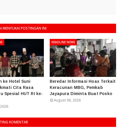
 MENYUKAI POSTINGAN INI
WS
HEADLINE NEWS
 ke Hotel Suni
Beredar Informasi Hoax Terkait
kmati Cita Rasa
Keracunan MBG, Pemkab
 Spesial HUT RI ke-
Jayapura Diminta Buat Posko
August 06, 2026
 2026
TING KOMENTAR