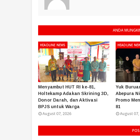
ANDA MUNGKIN
HEADLINE NEWS
HEADLINE NE
Menyambut HUT RI ke-81,
Yuk Buruan
Holtekamp Adakan Skrining 3D,
Abepura Ni
Donor Darah, dan Aktivasi
Promo Menu
BPJS untuk Warga
81
August 07, 2026
August 07,
POS