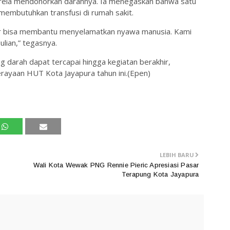
arela mendonorkan darahnya. Ia menegaskan bahwa satu
membutuhkan transfusi di rumah sakit.
nor bisa membantu menyelamatkan nyawa manusia. Kami
lian,” tegasnya.
 darah dapat tercapai hingga kegiatan berakhir,
erayaan HUT Kota Jayapura tahun ini.(Epen)
LEBIH BARU
Wali Kota Wewak PNG Rennie Pieric Apresiasi Pasar
Terapung Kota Jayapura