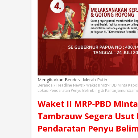
Mengibarkan Bendera Merah Putih
Beranda
Headline News
Waket II MRP-PBD Minta Kapo
Lokasi Pendaratan Penyu Belimbing di Pantai Jamursbam
Waket II MRP-PBD Minta
Tambrauw Segera Usut P
Pendaratan Penyu Belim