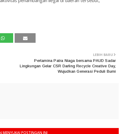
aktivitas penambangan ilegal di daerah tersebut,”
LEBIH BARU
Pertamina Patra Niaga bersama PAUD Sadar
Lingkungan Gelar CSR Darling Recycle Creative Day,
Wujudkan Generasi Peduli Bumi
 MENYUKAI POSTINGAN INI