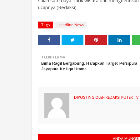
salah satu daya Tarik wisata dan menghentikan 
ucapnya.(Redaksi)
Tags
Headline News
LEBIH LAMA
Bima Ragil Bergabung, Harapkan Target Persipura
Jayapura Ke liga Utama
DIPOSTING OLEH
REDAKSI PUTER TV
ANDA MUNGKIN