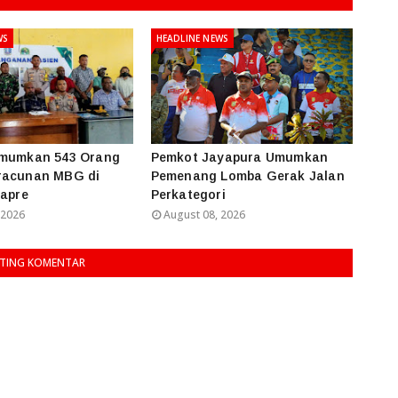
WS
HEADLINE NEWS
Umumkan 543 Orang
Pemkot Jayapura Umumkan
racunan MBG di
Pemenang Lomba Gerak Jalan
papre
Perkategori
 2026
August 08, 2026
TING KOMENTAR