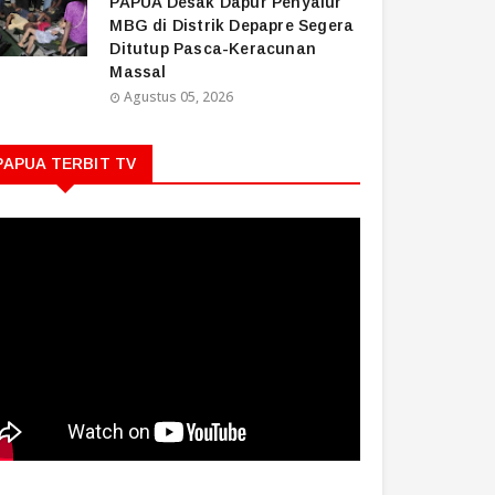
PAPUA Desak Dapur Penyalur
MBG di Distrik Depapre Segera
Ditutup Pasca-Keracunan
Massal
Agustus 05, 2026
PAPUA TERBIT TV