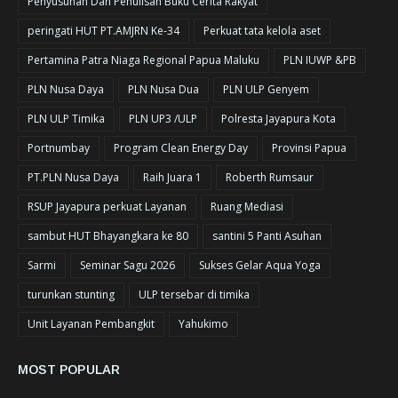
Penyusunan Dan Penulisan Buku Cerita Rakyat
peringati HUT PT.AMJRN Ke-34
Perkuat tata kelola aset
Pertamina Patra Niaga Regional Papua Maluku
PLN IUWP &PB
PLN Nusa Daya
PLN Nusa Dua
PLN ULP Genyem
PLN ULP Timika
PLN UP3 /ULP
Polresta Jayapura Kota
Portnumbay
Program Clean Energy Day
Provinsi Papua
PT.PLN Nusa Daya
Raih Juara 1
Roberth Rumsaur
RSUP Jayapura perkuat Layanan
Ruang Mediasi
sambut HUT Bhayangkara ke 80
santini 5 Panti Asuhan
Sarmi
Seminar Sagu 2026
Sukses Gelar Aqua Yoga
turunkan stunting
ULP tersebar di timika
Unit Layanan Pembangkit
Yahukimo
MOST POPULAR