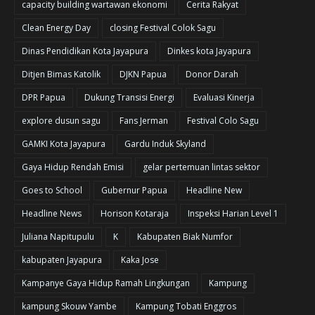
capacity building wartawan ekonomi
Cerita Rakyat
Clean Energy Day
closing Festival Colok Sagu
Dinas Pendidikan Kota Jayapura
Dinkes kota Jayapura
Ditjen Bimas Katolik
DJKN Papua
Donor Darah
DPR Papua
Dukung Transisi Energi
Evaluasi Kinerja
explore dusun sagu
Fans Jerman
Festival Colo Sagu
GAMKI Kota Jayapura
Gardu Induk Skyland
Gaya Hidup Rendah Emisi
gelar pertemuan lintas sektor
Goes to School
Gubernur Papua
Headline New
Headline News
Horison Kotaraja
Inspeksi Harian Level 1
Juliana Napitupulu
K
Kabupaten Biak Numfor
kabupaten Jayapura
Kaka Jose
Kampanye Gaya Hidup Ramah Lingkungan
Kampung
kampung Skouw Yambe
Kampung Tobati Enggros