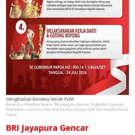
Mengibarkan Bendera Merah Putih
Beranda
Headline News
BRI Jayapura Gencar Tingkatkan Layanan
Perbankan Lewat Qris dan Mobil e-Buzz di Expo FEBI IAIN Fattahul Muluk
Papua
BRI Jayapura Gencar