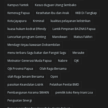
Kampus Yantek
Kasus dugaan Utang Sembako
Kemenag Papua
Kesehatan Ibu dan Anak
KKB Di Tangkap
Kota Jayapura
Kriminal
kualitas pelayanan kelistrikan
kuasa hukum kodrat Effendy
Lantik Pimpinan BAZNAS Papua
Luncurkan program Genting
Manokwari
Matius Fakhiri
Mendagri tinjau kawasan Doksembilan
menu terbaru Sagu bakar dan Pangsit Sagu
Merauke
Motivator Generasi Muda Papua
Nabire
OJK
OJk Provinsi Papua
Olah Raga Bersama
olah Raga Senam Bersama
Opini
pasokan Keandalan Listrik
Pelatihan Penilai BMD
Pembangunan Asrama SMAKN
pemilik toko Reny Iriani Loa
Penguatan Sinergi