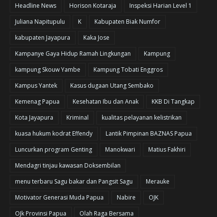
Headline News
Horison Kotaraja
Inspeksi Harian Level 1
Juliana Napitupulu
K
Kabupaten Biak Numfor
kabupaten Jayapura
Kaka Jose
Kampanye Gaya Hidup Ramah Lingkungan
Kampung
kampung Skouw Yambe
Kampung Tobati Enggros
Kampus Yantek
Kasus dugaan Utang Sembako
Kemenag Papua
Kesehatan Ibu dan Anak
KKB Di Tangkap
Kota Jayapura
Kriminal
kualitas pelayanan kelistrikan
kuasa hukum kodrat Effendy
Lantik Pimpinan BAZNAS Papua
Luncurkan program Genting
Manokwari
Matius Fakhiri
Mendagri tinjau kawasan Doksembilan
menu terbaru Sagu bakar dan Pangsit Sagu
Merauke
Motivator Generasi Muda Papua
Nabire
OJK
OJk Provinsi Papua
Olah Raga Bersama