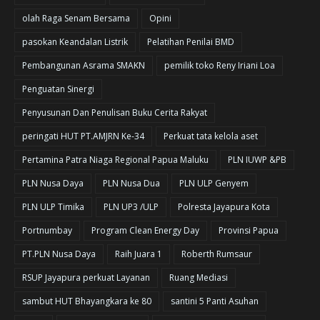
olah Raga Senam Bersama
Opini
pasokan Keandalan Listrik
Pelatihan Penilai BMD
Pembangunan Asrama SMAKN
pemilik toko Reny Iriani Loa
Penguatan Sinergi
Penyusunan Dan Penulisan Buku Cerita Rakyat
peringati HUT PT.AMJRN Ke-34
Perkuat tata kelola aset
Pertamina Patra Niaga Regional Papua Maluku
PLN IUWP &PB
PLN Nusa Daya
PLN Nusa Dua
PLN ULP Genyem
PLN ULP Timika
PLN UP3 /ULP
Polresta Jayapura Kota
Portnumbay
Program Clean Energy Day
Provinsi Papua
PT.PLN Nusa Daya
Raih Juara 1
Roberth Rumsaur
RSUP Jayapura perkuat Layanan
Ruang Mediasi
sambut HUT Bhayangkara ke 80
santini 5 Panti Asuhan