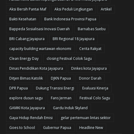
Aksi Bersih Pantai Maf
Aksi Peduli Lingkungan
Artikel
Bakti Kesehatan
Bank Indonesia Provinsi Papua
Bappeda Sosialisasi Inovasi Daerah
Barnabas Suebu
BRI Cabang Jayapura
BRI Regional 18 Jayapura
capacity building wartawan ekonomi
Cerita Rakyat
Clean Energy Day
closing Festival Colok Sagu
Dinas Pendidikan Kota Jayapura
Dinkes kota Jayapura
Ditjen Bimas Katolik
DJKN Papua
Donor Darah
DPR Papua
Dukung Transisi Energi
Evaluasi Kinerja
explore dusun sagu
Fans Jerman
Festival Colo Sagu
GAMKI Kota Jayapura
Gardu Induk Skyland
Gaya Hidup Rendah Emisi
gelar pertemuan lintas sektor
Goes to School
Gubernur Papua
Headline New