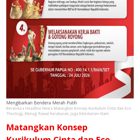
Mengibarkan Bendera Merah Putih
Beranda
Headline New
Matangkan Konsep Kurikulum Cinta dan Eco-
Theology, Menag: Rawat Kerukunan, Jaga Kelestarian Alam
Matangkan Konsep
Kurikulum Cinta dan Eco-