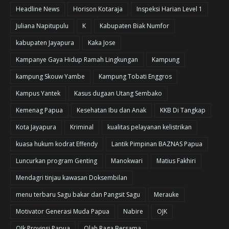
Headline News
Horison Kotaraja
Inspeksi Harian Level 1
Juliana Napitupulu
K
Kabupaten Biak Numfor
kabupaten Jayapura
Kaka Jose
Kampanye Gaya Hidup Ramah Lingkungan
Kampung
kampung Skouw Yambe
Kampung Tobati Enggros
Kampus Yantek
Kasus dugaan Utang Sembako
Kemenag Papua
Kesehatan Ibu dan Anak
KKB Di Tangkap
Kota Jayapura
Kriminal
kualitas pelayanan kelistrikan
kuasa hukum kodrat Effendy
Lantik Pimpinan BAZNAS Papua
Luncurkan program Genting
Manokwari
Matius Fakhiri
Mendagri tinjau kawasan Doksembilan
menu terbaru Sagu bakar dan Pangsit Sagu
Merauke
Motivator Generasi Muda Papua
Nabire
OJK
OJk Provinsi Papua
Olah Raga Bersama