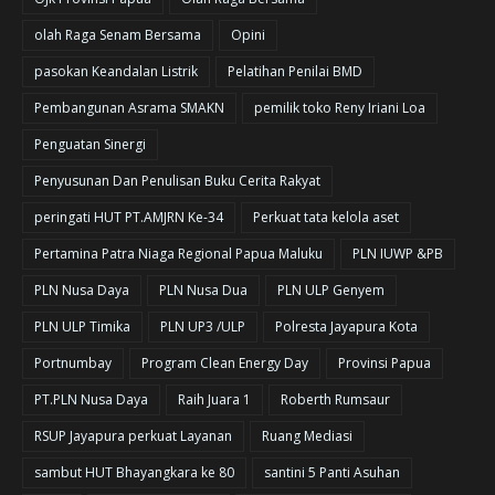
olah Raga Senam Bersama
Opini
pasokan Keandalan Listrik
Pelatihan Penilai BMD
Pembangunan Asrama SMAKN
pemilik toko Reny Iriani Loa
Penguatan Sinergi
Penyusunan Dan Penulisan Buku Cerita Rakyat
peringati HUT PT.AMJRN Ke-34
Perkuat tata kelola aset
Pertamina Patra Niaga Regional Papua Maluku
PLN IUWP &PB
PLN Nusa Daya
PLN Nusa Dua
PLN ULP Genyem
PLN ULP Timika
PLN UP3 /ULP
Polresta Jayapura Kota
Portnumbay
Program Clean Energy Day
Provinsi Papua
PT.PLN Nusa Daya
Raih Juara 1
Roberth Rumsaur
RSUP Jayapura perkuat Layanan
Ruang Mediasi
sambut HUT Bhayangkara ke 80
santini 5 Panti Asuhan