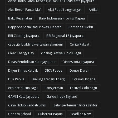
Abisai Rollo Lantik Kepengurusan DPD KNPI Kota Jayapura
Aksi Bersih Pantai Maf
Aksi Peduli Lingkungan
Artikel
Bakti Kesehatan
Bank Indonesia Provinsi Papua
Bappeda Sosialisasi Inovasi Daerah
Barnabas Suebu
BRI Cabang Jayapura
BRI Regional 18 Jayapura
capacity building wartawan ekonomi
Cerita Rakyat
Clean Energy Day
closing Festival Colok Sagu
Dinas Pendidikan Kota Jayapura
Dinkes kota Jayapura
Ditjen Bimas Katolik
DJKN Papua
Donor Darah
DPR Papua
Dukung Transisi Energi
Evaluasi Kinerja
explore dusun sagu
Fans Jerman
Festival Colo Sagu
GAMKI Kota Jayapura
Gardu Induk Skyland
Gaya Hidup Rendah Emisi
gelar pertemuan lintas sektor
Goes to School
Gubernur Papua
Headline New