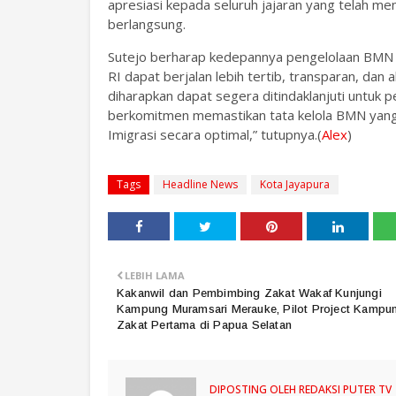
apresiasi kepada seluruh jajaran yang telah m
berlangsung.
Sutejo berharap kedepannya pengelolaan BMN d
RI dapat berjalan lebih tertib, transparan, da
diharapkan dapat segera ditindaklanjuti untuk p
berkomitmen memastikan tata kelola BMN yang
Imigrasi secara optimal,” tutupnya.(
Alex
)
Tags
Headline News
Kota Jayapura
LEBIH LAMA
Kakanwil dan Pembimbing Zakat Wakaf Kunjungi
Kampung Muramsari Merauke, Pilot Project Kampu
Zakat Pertama di Papua Selatan
DIPOSTING OLEH
REDAKSI PUTER TV