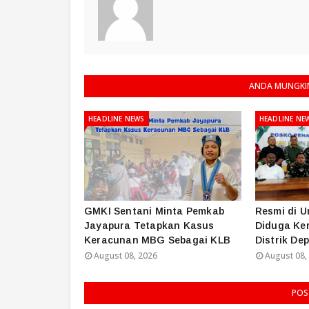
ANDA MUNGKIN
HEADLINE NEWS
HEADLINE NE
GMKI Sentani Minta Pemkab
Resmi di 
Jayapura Tetapkan Kasus
Diduga Ke
Keracunan MBG Sebagai KLB
Distrik De
August 08, 2026
August 08,
POS