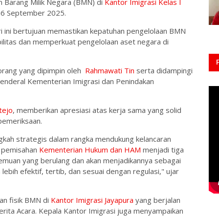
n Barang Milik Negara (BMN) di
Kantor Imigrasi Kelas I
 16 September 2025.
i ini bertujuan memastikan kepatuhan pengelolaan BMN
bilitas dan memperkuat pengelolaan aset negara di
 orang yang dipimpin oleh
Rahmawati Tin
serta didampingi
Jenderal Kementerian Imigrasi dan Penindakan
tejo
, memberikan apresiasi atas kerja sama yang solid
 pemeriksaan.
ngkah strategis dalam rangka mendukung kelancaran
a pemisahan
Kementerian Hukum dan HAM
menjadi tiga
emuan yang berulang dan akan menjadikannya sebagai
bih efektif, tertib, dan sesuai dengan regulasi," ujar
an fisik BMN di
Kantor Imigrasi Jayapura
yang berjalan
rita Acara. Kepala Kantor Imigrasi juga menyampaikan