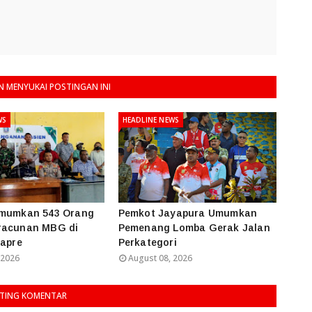
 MENYUKAI POSTINGAN INI
WS
HEADLINE NEWS
Umumkan 543 Orang
Pemkot Jayapura Umumkan
racunan MBG di
Pemenang Lomba Gerak Jalan
papre
Perkategori
 2026
August 08, 2026
TING KOMENTAR