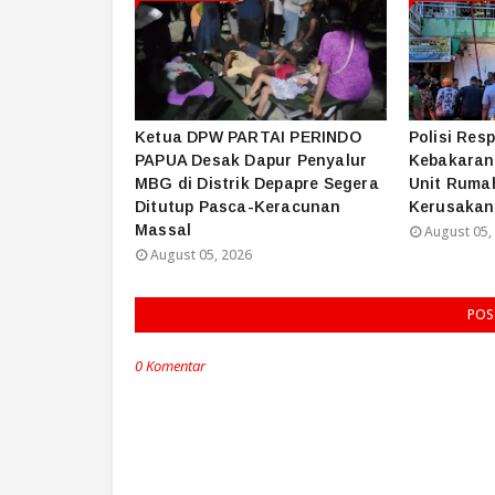
Ketua DPW PARTAI PERINDO
Polisi Res
PAPUA Desak Dapur Penyalur
Kebakaran 
MBG di Distrik Depapre Segera
Unit Ruma
Ditutup Pasca-Keracunan
Kerusakan
Massal
August 05,
August 05, 2026
POS
0 Komentar