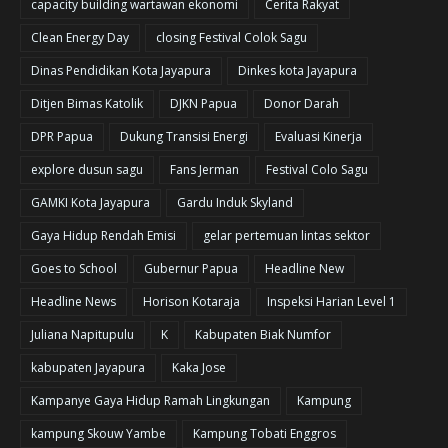
capacity building wartawan ekonomi
Cerita Rakyat
Clean Energy Day
closing Festival Colok Sagu
Dinas Pendidikan Kota Jayapura
Dinkes kota Jayapura
Ditjen Bimas Katolik
DJKN Papua
Donor Darah
DPR Papua
Dukung Transisi Energi
Evaluasi Kinerja
explore dusun sagu
Fans Jerman
Festival Colo Sagu
GAMKI Kota Jayapura
Gardu Induk Skyland
Gaya Hidup Rendah Emisi
gelar pertemuan lintas sektor
Goes to School
Gubernur Papua
Headline New
Headline News
Horison Kotaraja
Inspeksi Harian Level 1
Juliana Napitupulu
K
Kabupaten Biak Numfor
kabupaten Jayapura
Kaka Jose
Kampanye Gaya Hidup Ramah Lingkungan
Kampung
kampung Skouw Yambe
Kampung Tobati Enggros