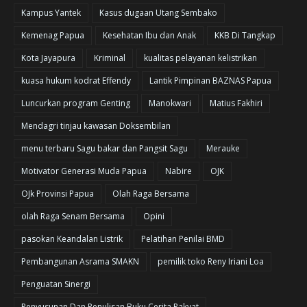
Kampus Yantek
Kasus dugaan Utang Sembako
Kemenag Papua
Kesehatan Ibu dan Anak
KKB Di Tangkap
Kota Jayapura
Kriminal
kualitas pelayanan kelistrikan
kuasa hukum kodrat Effendy
Lantik Pimpinan BAZNAS Papua
Luncurkan program Genting
Manokwari
Matius Fakhiri
Mendagri tinjau kawasan Doksembilan
menu terbaru Sagu bakar dan Pangsit Sagu
Merauke
Motivator Generasi Muda Papua
Nabire
OJK
OJk Provinsi Papua
Olah Raga Bersama
olah Raga Senam Bersama
Opini
pasokan Keandalan Listrik
Pelatihan Penilai BMD
Pembangunan Asrama SMAKN
pemilik toko Reny Iriani Loa
Penguatan Sinergi
Penyusunan Dan Penulisan Buku Cerita Rakyat