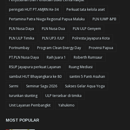
peringati HUT PT.AMJRN Ke-34
Perkuat tata kelola aset
Pertamina Patra Niaga Regional Papua Maluku
PLN IUWP &PB
PLN Nusa Daya
PLN Nusa Dua
PLN ULP Genyem
PLN ULP Timika
PLN UP3 /ULP
Polresta Jayapura Kota
Portnumbay
Program Clean Energy Day
Provinsi Papua
PT.PLN Nusa Daya
Raih Juara 1
Roberth Rumsaur
RSUP Jayapura perkuat Layanan
Ruang Mediasi
sambut HUT Bhayangkara ke 80
santini 5 Panti Asuhan
Sarmi
Seminar Sagu 2026
Sukses Gelar Aqua Yoga
turunkan stunting
ULP tersebar di timika
Unit Layanan Pembangkit
Yahukimo
MOST POPULAR