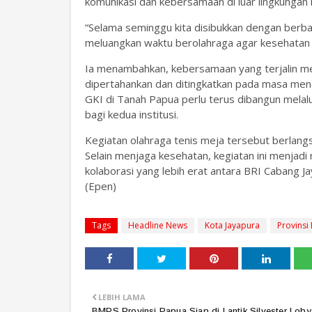
komunikasi dan kebersamaan di luar lingkungan k
“Selama seminggu kita disibukkan dengan berbaga
meluangkan waktu berolahraga agar kesehatan t
Ia menambahkan, kebersamaan yang terjalin mela
dipertahankan dan ditingkatkan pada masa men
GKI di Tanah Papua perlu terus dibangun melal
bagi kedua institusi.
Kegiatan olahraga tenis meja tersebut berlang
Selain menjaga kesehatan, kegiatan ini menj
kolaborasi yang lebih erat antara BRI Cabang 
(Epen)
Tags
Headline News
Kota Jayapura
Provinsi
LEBIH LAMA
BMPS Provinsi Papua Siap di Lantik,Silvester Loby