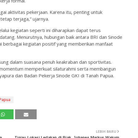
erja formal.
i aktivitas pekerjaan. Karena itu, penting untuk
etap terjaga,” ujarnya.
lui kegiatan seperti ini diharapkan dapat terus
datang. Menurutnya, hubungan baik antara BRI dan Sinode
ui berbagai kegiatan positif yang memberikan manfaat
sung dalam suasana penuh keakraban dan sportivitas.
adi momentum memperkuat silaturahmi serta membangun
Jayapura dan Badan Pekerja Sinode GKI di Tanah Papua.
 Papua
LEBIH BARU
a
Tinjau Lokasi Ledakan di Biak, Johanes Markus Wakum