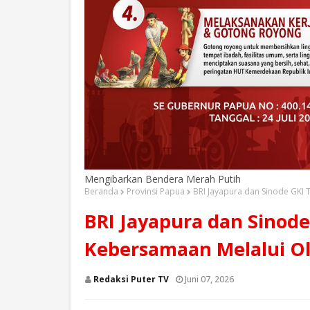
Mengibarkan Bendera Merah Putih
Beranda
Provinsi Papua
BRI Jayapura dan Sinode GKI
BRI Jayapura dan Sinod
Kebersamaan Melalui Ol
Redaksi Puter TV
Juni 07, 2026