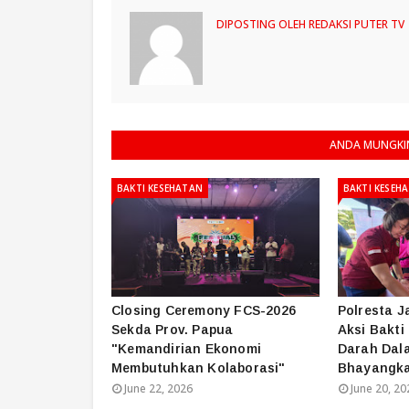
DIPOSTING OLEH
REDAKSI PUTER TV
ANDA MUNGKIN
BAKTI KESEHATAN
BAKTI KESEH
‎Closing Ceremony FCS-2026
Polresta J
Sekda Prov. Papua
Aksi Bakti
"Kemandirian Ekonomi
Darah Dal
Membutuhkan Kolaborasi" ‎
Bhayangka
June 22, 2026
June 20, 20