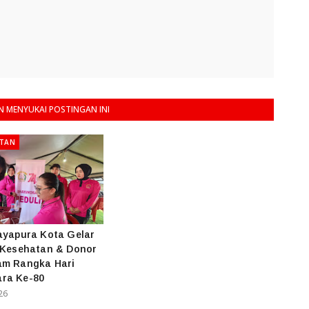
 MENYUKAI POSTINGAN INI
ATAN
ayapura Kota Gelar
 Kesehatan & Donor
am Rangka Hari
ra Ke-80
26