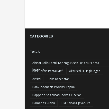
CATEGORIES
TAGS
Abisai Rollo Lantik Kepengurusan DPD KNPI Kota
Jayapura
Aksi Bersih Pantai Maf
Aksi Peduli Lingkungan
Artikel
Bakti Kesehatan
Bank Indonesia Provinsi Papua
Bappeda Sosialisasi Inovasi Daerah
Barnabas Suebu
BRI Cabang Jayapura