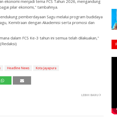
irian ekonomi menjadi tema FCS Tahun 2026, mengandung
ebagai pilar ekonomi," tambahnya.
mendukung pemberdayaan Sagu melalui program budidaya
 sagu, Kemitraan dengan Akademisi serta promosi dan
imana dalam FCS Ke-3 tahun ini semua telah dilakuakan,"
.(Redaksi)
u
Headline News
Kota Jayapura
LEBIH BARU