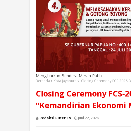
Mengibarkan Bendera Merah Putih
Beranda
Kota Jayapura
‎Closing Ceremony FCS-2026 S
‎Closing Ceremony FCS-2
"Kemandirian Ekonomi 
Redaksi Puter TV
Juni 22, 2026