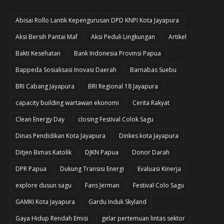
Abisai Rollo Lantik Kepengurusan DPD KNPI Kota Jayapura
Aksi Bersih Pantai Maf
Aksi Peduli Lingkungan
Artikel
Bakti Kesehatan
Bank Indonesia Provinsi Papua
Bappeda Sosialisasi Inovasi Daerah
Barnabas Suebu
BRI Cabang Jayapura
BRI Regional 18 Jayapura
capacity building wartawan ekonomi
Cerita Rakyat
Clean Energy Day
closing Festival Colok Sagu
Dinas Pendidikan Kota Jayapura
Dinkes kota Jayapura
Ditjen Bimas Katolik
DJKN Papua
Donor Darah
DPR Papua
Dukung Transisi Energi
Evaluasi Kinerja
explore dusun sagu
Fans Jerman
Festival Colo Sagu
GAMKI Kota Jayapura
Gardu Induk Skyland
Gaya Hidup Rendah Emisi
gelar pertemuan lintas sektor