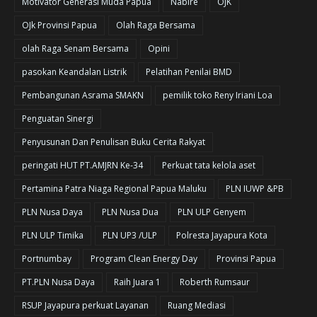
Motivator Generasi Muda Papua
Nabire
OJK
OJk Provinsi Papua
Olah Raga Bersama
olah Raga Senam Bersama
Opini
pasokan Keandalan Listrik
Pelatihan Penilai BMD
Pembangunan Asrama SMAKN
pemilik toko Reny Iriani Loa
Penguatan Sinergi
Penyusunan Dan Penulisan Buku Cerita Rakyat
peringati HUT PT.AMJRN Ke-34
Perkuat tata kelola aset
Pertamina Patra Niaga Regional Papua Maluku
PLN IUWP &PB
PLN Nusa Daya
PLN Nusa Dua
PLN ULP Genyem
PLN ULP Timika
PLN UP3 /ULP
Polresta Jayapura Kota
Portnumbay
Program Clean Energy Day
Provinsi Papua
PT.PLN Nusa Daya
Raih Juara 1
Roberth Rumsaur
RSUP Jayapura perkuat Layanan
Ruang Mediasi