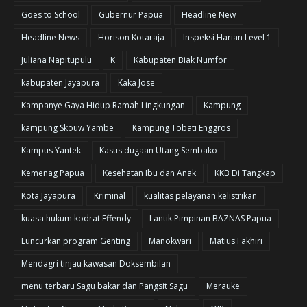
Goes to School
Gubernur Papua
Headline New
Headline News
Horison Kotaraja
Inspeksi Harian Level 1
Juliana Napitupulu
K
Kabupaten Biak Numfor
kabupaten Jayapura
Kaka Jose
Kampanye Gaya Hidup Ramah Lingkungan
Kampung
kampung Skouw Yambe
Kampung Tobati Enggros
Kampus Yantek
Kasus dugaan Utang Sembako
Kemenag Papua
Kesehatan Ibu dan Anak
KKB Di Tangkap
Kota Jayapura
Kriminal
kualitas pelayanan kelistrikan
kuasa hukum kodrat Effendy
Lantik Pimpinan BAZNAS Papua
Luncurkan program Genting
Manokwari
Matius Fakhiri
Mendagri tinjau kawasan Doksembilan
menu terbaru Sagu bakar dan Pangsit Sagu
Merauke