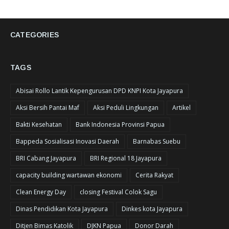
CATEGORIES
TAGS
Abisai Rollo Lantik Kepengurusan DPD KNPI Kota Jayapura
Aksi Bersih Pantai Maf
Aksi Peduli Lingkungan
Artikel
Bakti Kesehatan
Bank Indonesia Provinsi Papua
Bappeda Sosialisasi Inovasi Daerah
Barnabas Suebu
BRI Cabang Jayapura
BRI Regional 18 Jayapura
capacity building wartawan ekonomi
Cerita Rakyat
Clean Energy Day
closing Festival Colok Sagu
Dinas Pendidikan Kota Jayapura
Dinkes kota Jayapura
Ditjen Bimas Katolik
DJKN Papua
Donor Darah