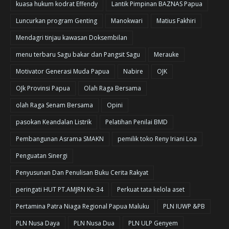
kuasa hukum kodrat Effendy
Lantik Pimpinan BAZNAS Papua
Luncurkan program Genting
Manokwari
Matius Fakhiri
Mendagri tinjau kawasan Doksembilan
menu terbaru Sagu bakar dan Pangsit Sagu
Merauke
Motivator Generasi Muda Papua
Nabire
OJK
OJk Provinsi Papua
Olah Raga Bersama
olah Raga Senam Bersama
Opini
pasokan Keandalan Listrik
Pelatihan Penilai BMD
Pembangunan Asrama SMAKN
pemilik toko Reny Iriani Loa
Penguatan Sinergi
Penyusunan Dan Penulisan Buku Cerita Rakyat
peringati HUT PT.AMJRN Ke-34
Perkuat tata kelola aset
Pertamina Patra Niaga Regional Papua Maluku
PLN IUWP &PB
PLN Nusa Daya
PLN Nusa Dua
PLN ULP Genyem