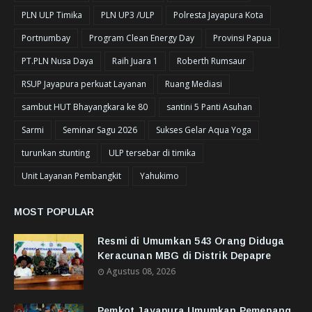
PLN ULP Timika
PLN UP3 /ULP
Polresta Jayapura Kota
Portnumbay
Program Clean Energy Day
Provinsi Papua
PT.PLN Nusa Daya
Raih Juara 1
Roberth Rumsaur
RSUP Jayapura perkuat Layanan
Ruang Mediasi
sambut HUT Bhayangkara ke 80
santini 5 Panti Asuhan
Sarmi
Seminar Sagu 2026
Sukses Gelar Aqua Yoga
turunkan stunting
ULP tersebar di timika
Unit Layanan Pembangkit
Yahukimo
MOST POPULAR
Resmi di Umumkan 543 Orang Diduga
Keracunan MBG di Distrik Depapre
Agustus 08, 2026
Pemkot Jayapura Umumkan Pemenang