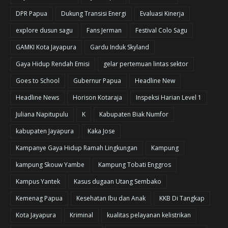
DPR Papua
Dukung Transisi Energi
Evaluasi Kinerja
explore dusun sagu
Fans Jerman
Festival Colo Sagu
GAMKI Kota Jayapura
Gardu Induk Skyland
Gaya Hidup Rendah Emisi
gelar pertemuan lintas sektor
Goes to School
Gubernur Papua
Headline New
Headline News
Horison Kotaraja
Inspeksi Harian Level 1
Juliana Napitupulu
K
Kabupaten Biak Numfor
kabupaten Jayapura
Kaka Jose
Kampanye Gaya Hidup Ramah Lingkungan
Kampung
kampung Skouw Yambe
Kampung Tobati Enggros
Kampus Yantek
Kasus dugaan Utang Sembako
Kemenag Papua
Kesehatan Ibu dan Anak
KKB Di Tangkap
Kota Jayapura
Kriminal
kualitas pelayanan kelistrikan