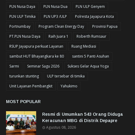
PLN Nusa Daya
PLN Nusa Dua
PLN ULP Genyem
PLN ULP Timika
PLN UP3 /ULP
Polresta Jayapura Kota
Portnumbay
Program Clean Energy Day
Provinsi Papua
PT.PLN Nusa Daya
Raih Juara 1
Roberth Rumsaur
RSUP Jayapura perkuat Layanan
Ruang Mediasi
sambut HUT Bhayangkara ke 80
santini 5 Panti Asuhan
Sarmi
Seminar Sagu 2026
Sukses Gelar Aqua Yoga
turunkan stunting
ULP tersebar di timika
Unit Layanan Pembangkit
Yahukimo
MOST POPULAR
Resmi di Umumkan 543 Orang Diduga
Keracunan MBG di Distrik Depapre
Agustus 08, 2026