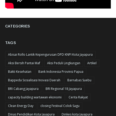
CATEGORIES
TAGS
Abisai Rollo Lantik Kepengurusan DPD KNPI Kota Jayapura
Aksi Bersih Pantai Maf
Aksi Peduli Lingkungan
Artikel
Bakti Kesehatan
Bank Indonesia Provinsi Papua
Bappeda Sosialisasi Inovasi Daerah
Barnabas Suebu
BRI Cabang Jayapura
BRI Regional 18 Jayapura
capacity building wartawan ekonomi
Cerita Rakyat
Clean Energy Day
closing Festival Colok Sagu
Dinas Pendidikan Kota Jayapura
Dinkes kota Jayapura