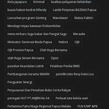
Kota Jayapura
Kriminal
kualitas pelayanan kelistrikan
kuasa hukum kodrat Effendy
Lantik Pimpinan BAZNAS Papua
Luncurkan program Genting
Manokwari
Matius Fakhiri
Mendagri tinjau kawasan Doksembilan
menu terbaru Sagu bakar dan Pangsit Sagu
Merauke
Motivator Generasi Muda Papua
Nabire
OJK
OJk Provinsi Papua
Olah Raga Bersama
olah Raga Senam Bersama
Opini
pasokan Keandalan Listrik
Pelatihan Penilai BMD
Pembangunan Asrama SMAKN
pemilik toko Reny Iriani Loa
Penguatan Sinergi
Penyusunan Dan Penulisan Buku Cerita Rakyat
peringati HUT PT.AMJRN Ke-34
Perkuat tata kelola aset
Pertamina Patra Niaga Regional Papua Maluku
PLN IUWP &PB