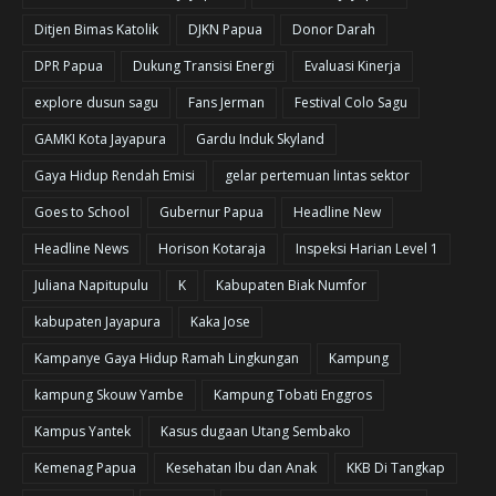
Ditjen Bimas Katolik
DJKN Papua
Donor Darah
DPR Papua
Dukung Transisi Energi
Evaluasi Kinerja
explore dusun sagu
Fans Jerman
Festival Colo Sagu
GAMKI Kota Jayapura
Gardu Induk Skyland
Gaya Hidup Rendah Emisi
gelar pertemuan lintas sektor
Goes to School
Gubernur Papua
Headline New
Headline News
Horison Kotaraja
Inspeksi Harian Level 1
Juliana Napitupulu
K
Kabupaten Biak Numfor
kabupaten Jayapura
Kaka Jose
Kampanye Gaya Hidup Ramah Lingkungan
Kampung
kampung Skouw Yambe
Kampung Tobati Enggros
Kampus Yantek
Kasus dugaan Utang Sembako
Kemenag Papua
Kesehatan Ibu dan Anak
KKB Di Tangkap