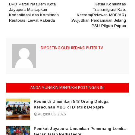
DPD Partai NasDem Kota
Ketua Komunitas
Jayapura Mantapkan
Transmigrasi Kab.
Konsolidasi dan Komitmen
Keerom(Relawan MDF/AR)
Restorasi Lewat Rakerda
:Wujudkan Perdamaian Jelang
PSU Pilgub Papua
DIPOSTING OLEH
REDAKSI PUTER TV
ANDA MUNGKIN MENYUKAI POSTINGAN INI
Resmi di Umumkan 543 Orang Diduga
Keracunan MBG di Distrik Depapre
August 08, 2026
Pemkot Jayapura Umumkan Pemenang Lomba
Gerak Jalan Perkategori