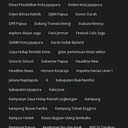
Dinas Pendidikan Kota Jayapura
Dinkes kota Jayapura
Ditjen Bimas Katolik
DJKN Papua
Donor Darah
DPR Papua
Dukung Transisi Energi
Evaluasi Kinerja
explore dusun sagu
Fans Jerman
Festival Colo Sagu
GAMKI Kota Jayapura
Gardu Induk Skyland
Gaya Hidup Rendah Emisi
gelar pertemuan lintas sektor
Goes to School
Gubernur Papua
Headline New
Headline News
Horison Kotaraja
Inspeksi Harian Level 1
Juliana Napitupulu
K
Kabupaten Biak Numfor
kabupaten Jayapura
Kaka Jose
Kampanye Gaya Hidup Ramah Lingkungan
Kampung
kampung Skouw Yambe
Kampung Tobati Enggros
Kampus Yantek
Kasus dugaan Utang Sembako
Kemenag Papua
Kesehatan Ibu dan Anak
KKB Di Tangkap