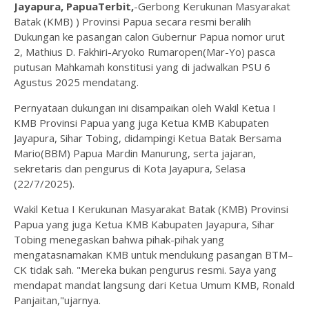
Jayapura, PapuaTerbit,
-Gerbong Kerukunan Masyarakat
Batak (KMB) ) Provinsi Papua secara resmi beralih
Dukungan ke pasangan calon Gubernur Papua nomor urut
2, Mathius D. Fakhiri-Aryoko Rumaropen(Mar-Yo) pasca
putusan Mahkamah konstitusi yang di jadwalkan PSU 6
Agustus 2025 mendatang.
Pernyataan dukungan ini disampaikan oleh Wakil Ketua I
KMB Provinsi Papua yang juga Ketua KMB Kabupaten
Jayapura, Sihar Tobing, didampingi Ketua Batak Bersama
Mario(BBM) Papua Mardin Manurung, serta jajaran,
sekretaris dan pengurus di Kota Jayapura, Selasa
(22/7/2025).
Wakil Ketua I Kerukunan Masyarakat Batak (KMB) Provinsi
Papua yang juga Ketua KMB Kabupaten Jayapura, Sihar
Tobing menegaskan bahwa pihak-pihak yang
mengatasnamakan KMB untuk mendukung pasangan BTM–
CK tidak sah. "Mereka bukan pengurus resmi. Saya yang
mendapat mandat langsung dari Ketua Umum KMB, Ronald
Panjaitan,"ujarnya.