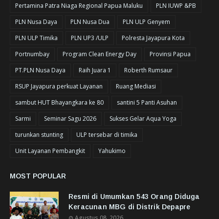
Pertamina Patra Niaga Regional Papua Maluku
PLN IUWP &PB
PLN Nusa Daya
PLN Nusa Dua
PLN ULP Genyem
PLN ULP Timika
PLN UP3 /ULP
Polresta Jayapura Kota
Portnumbay
Program Clean Energy Day
Provinsi Papua
PT.PLN Nusa Daya
Raih Juara 1
Roberth Rumsaur
RSUP Jayapura perkuat Layanan
Ruang Mediasi
sambut HUT Bhayangkara ke 80
santini 5 Panti Asuhan
Sarmi
Seminar Sagu 2026
Sukses Gelar Aqua Yoga
turunkan stunting
ULP tersebar di timika
Unit Layanan Pembangkit
Yahukimo
MOST POPULAR
Resmi di Umumkan 543 Orang Diduga
Keracunan MBG di Distrik Depapre
Agustus 08, 2026