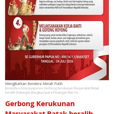
Mengibarkan Bendera Merah Putih
Beranda
Kota Jayapura
Gerbong Kerukunan Masyarakat Batak
beralih Dukungan,Bungkus Suara Pasangan Mar-Yo.
Gerbong Kerukunan
Masyarakat Batak beralih