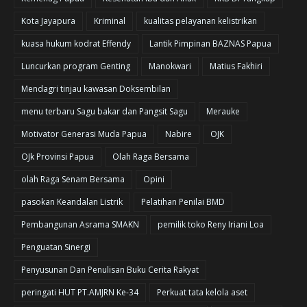
Kota Jayapura
Kriminal
kualitas pelayanan kelistrikan
kuasa hukum kodrat Effendy
Lantik Pimpinan BAZNAS Papua
Luncurkan program Genting
Manokwari
Matius Fakhiri
Mendagri tinjau kawasan Doksembilan
menu terbaru Sagu bakar dan Pangsit Sagu
Merauke
Motivator Generasi Muda Papua
Nabire
OJK
OJk Provinsi Papua
Olah Raga Bersama
olah Raga Senam Bersama
Opini
pasokan Keandalan Listrik
Pelatihan Penilai BMD
Pembangunan Asrama SMAKN
pemilik toko Reny Iriani Loa
Penguatan Sinergi
Penyusunan Dan Penulisan Buku Cerita Rakyat
peringati HUT PT.AMJRN Ke-34
Perkuat tata kelola aset