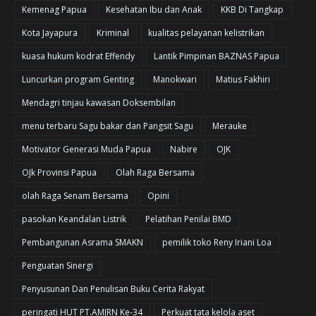
Kemenag Papua
Kesehatan Ibu dan Anak
KKB Di Tangkap
Kota Jayapura
Kriminal
kualitas pelayanan kelistrikan
kuasa hukum kodrat Effendy
Lantik Pimpinan BAZNAS Papua
Luncurkan program Genting
Manokwari
Matius Fakhiri
Mendagri tinjau kawasan Doksembilan
menu terbaru Sagu bakar dan Pangsit Sagu
Merauke
Motivator Generasi Muda Papua
Nabire
OJK
OJk Provinsi Papua
Olah Raga Bersama
olah Raga Senam Bersama
Opini
pasokan Keandalan Listrik
Pelatihan Penilai BMD
Pembangunan Asrama SMAKN
pemilik toko Reny Iriani Loa
Penguatan Sinergi
Penyusunan Dan Penulisan Buku Cerita Rakyat
peringati HUT PT.AMJRN Ke-34
Perkuat tata kelola aset