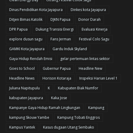
Dinas Pendidikan Kota Jayapura
Dinkes kota Jayapura
Ditjen Bimas Katolik
DJKN Papua
Donor Darah
DPR Papua
Dukung Transisi Energi
Evaluasi Kinerja
explore dusun sagu
Fans Jerman
Festival Colo Sagu
GAMKI Kota Jayapura
Gardu Induk Skyland
Gaya Hidup Rendah Emisi
gelar pertemuan lintas sektor
Goes to School
Gubernur Papua
Headline New
Headline News
Horison Kotaraja
Inspeksi Harian Level 1
Juliana Napitupulu
K
Kabupaten Biak Numfor
kabupaten Jayapura
Kaka Jose
Kampanye Gaya Hidup Ramah Lingkungan
Kampung
kampung Skouw Yambe
Kampung Tobati Enggros
Kampus Yantek
Kasus dugaan Utang Sembako