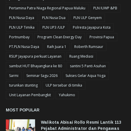
Pertamina Patra Niaga Regional Papua Maluku
PLN IUWP &PB
PLN Nusa Daya
PLN Nusa Dua
PLN ULP Genyem
PLN ULP Timika
PLN UP3 /ULP
Polresta Jayapura Kota
Portnumbay
Program Clean Energy Day
Provinsi Papua
PT.PLN Nusa Daya
Raih Juara 1
Roberth Rumsaur
RSUP Jayapura perkuat Layanan
Ruang Mediasi
sambut HUT Bhayangkara ke 80
santini 5 Panti Asuhan
Sarmi
Seminar Sagu 2026
Sukses Gelar Aqua Yoga
turunkan stunting
ULP tersebar di timika
Unit Layanan Pembangkit
Yahukimo
MOST POPULAR
Walikota Abisai Rollo Resmi Lantik 113
Pejabat Administrator dan Pengawas