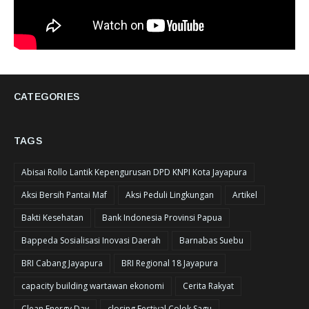
CATEGORIES
TAGS
Abisai Rollo Lantik Kepengurusan DPD KNPI Kota Jayapura
Aksi Bersih Pantai Maf
Aksi Peduli Lingkungan
Artikel
Bakti Kesehatan
Bank Indonesia Provinsi Papua
Bappeda Sosialisasi Inovasi Daerah
Barnabas Suebu
BRI Cabang Jayapura
BRI Regional 18 Jayapura
capacity building wartawan ekonomi
Cerita Rakyat
Clean Energy Day
closing Festival Colok Sagu