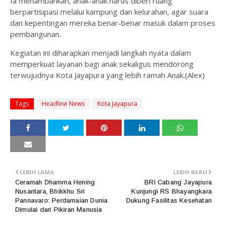
Ia menambahkan, anak-anak harus diberi ruang
berpartisipasi melalui kampung dan kelurahan, agar suara
dan kepentingan mereka benar-benar masuk dalam proses
pembangunan.
Kegiatan ini diharapkan menjadi langkah nyata dalam
memperkuat layanan bagi anak sekaligus mendorong
terwujudnya Kota Jayapura yang lebih ramah Anak.(Alex)
Tags
Headline News
Kota Jayapura
LEBIH LAMA
LEBIH BARU
Ceramah Dhamma Hening
BRI Cabang Jayapura
Nusantara, Bhikkhu Sri
Kunjungi RS Bhayangkara
Pannavaro: Perdamaian Dunia
Dukung Fasilitas Kesehatan
Dimulai dari Pikiran Manusia