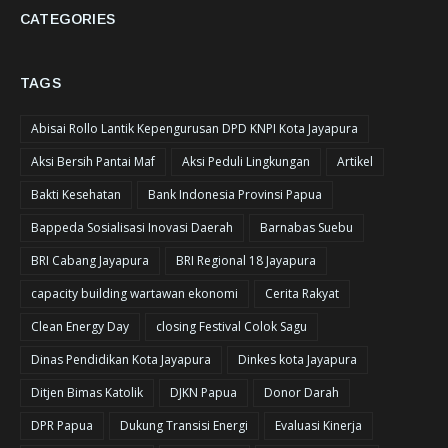
CATEGORIES
TAGS
Abisai Rollo Lantik Kepengurusan DPD KNPI Kota Jayapura
Aksi Bersih Pantai Maf
Aksi Peduli Lingkungan
Artikel
Bakti Kesehatan
Bank Indonesia Provinsi Papua
Bappeda Sosialisasi Inovasi Daerah
Barnabas Suebu
BRI Cabang Jayapura
BRI Regional 18 Jayapura
capacity building wartawan ekonomi
Cerita Rakyat
Clean Energy Day
closing Festival Colok Sagu
Dinas Pendidikan Kota Jayapura
Dinkes kota Jayapura
Ditjen Bimas Katolik
DJKN Papua
Donor Darah
DPR Papua
Dukung Transisi Energi
Evaluasi Kinerja