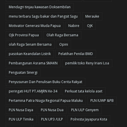
Mendagri tinjau kawasan Doksembilan
menu terbaru Sagu bakar dan Pangsit Sagu
Merauke
Motivator Generasi Muda Papua
Nabire
OJK
OJk Provinsi Papua
Olah Raga Bersama
olah Raga Senam Bersama
Opini
pasokan Keandalan Listrik
Pelatihan Penilai BMD
Pembangunan Asrama SMAKN
pemilik toko Reny Iriani Loa
Penguatan Sinergi
Penyusunan Dan Penulisan Buku Cerita Rakyat
peringati HUT PT.AMJRN Ke-34
Perkuat tata kelola aset
Pertamina Patra Niaga Regional Papua Maluku
PLN IUWP &PB
PLN Nusa Daya
PLN Nusa Dua
PLN ULP Genyem
PLN ULP Timika
PLN UP3 /ULP
Polresta Jayapura Kota