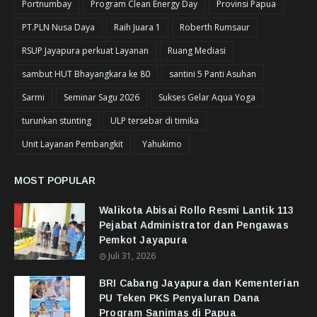
Portnumbay
Program Clean Energy Day
Provinsi Papua
PT.PLN Nusa Daya
Raih Juara 1
Roberth Rumsaur
RSUP Jayapura perkuat Layanan
Ruang Mediasi
sambut HUT Bhayangkara ke 80
santini 5 Panti Asuhan
Sarmi
Seminar Sagu 2026
Sukses Gelar Aqua Yoga
turunkan stunting
ULP tersebar di timika
Unit Layanan Pembangkit
Yahukimo
MOST POPULAR
Walikota Abisai Rollo Resmi Lantik 113
Pejabat Administrator dan Pengawas
Pemkot Jayapura
Juli 31, 2026
BRI Cabang Jayapura dan Kementerian
PU Teken PKS Penyaluran Dana
Program Sanimas di Papua