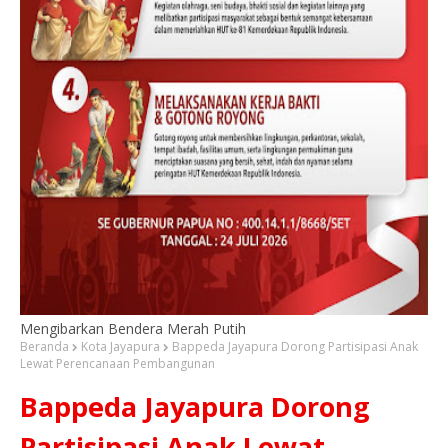
Mengibarkan Bendera Merah Putih
Beranda
Kota Jayapura
Bappeda Jayapura Dorong Partisipasi Anak
Lewat Perencanaan Pembangunan
Bappeda Jayapura Dorong
Partisipasi Anak Lewat