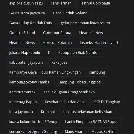
explore dusun sagu
Fans Jerman
Festival Colo Sagu
GAMKI Kota Jayapura
Gardu Induk Skyland
Gaya Hidup Rendah Emisi
gelar pertemuan lintas sektor
Goes to School
Gubernur Papua
Headline New
Headline News
Horison Kotaraja
Inspeksi Harian Level 1
Juliana Napitupulu
K
Kabupaten Biak Numfor
kabupaten Jayapura
Kaka Jose
Kampanye Gaya Hidup Ramah Lingkungan
Kampung
kampung Skouw Yambe
Kampung Tobati Enggros
Kampus Yantek
Kasus dugaan Utang Sembako
Kemenag Papua
Kesehatan Ibu dan Anak
KKB Di Tangkap
Kota Jayapura
Kriminal
kualitas pelayanan kelistrikan
kuasa hukum kodrat Effendy
Lantik Pimpinan BAZNAS Papua
Luncurkan program Genting
Manokwari
Matius Fakhiri